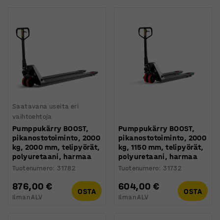
Saatavana useita eri
vaihtoehtoja
Pumppukärry BOOST,
Pumppukärry BOOST,
pikanostotoiminto, 2000
pikanostotoiminto, 2000
kg, 2000 mm, telipyörät,
kg, 1150 mm, telipyörät,
polyuretaani, harmaa
polyuretaani, harmaa
Tuotenumero
:
31782
Tuotenumero
:
31732
876,00 €
604,00 €
OSTA
OSTA
Ilman ALV
Ilman ALV