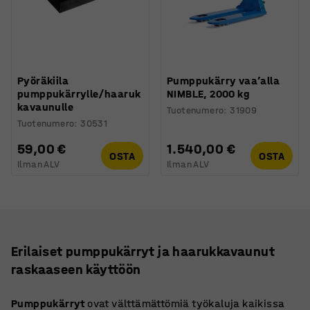
Pyöräkiila
Pumppukärry vaa’alla
pumppukärrylle/haaruk
NIMBLE, 2000 kg
kavaunulle
Tuotenumero
:
31909
Tuotenumero
:
30531
59,00 €
1.540,00 €
OSTA
OSTA
Ilman ALV
Ilman ALV
Erilaiset pumppukärryt ja haarukkavaunut
raskaaseen käyttöön
Pumppukärryt
ovat välttämättömiä työkaluja kaikissa