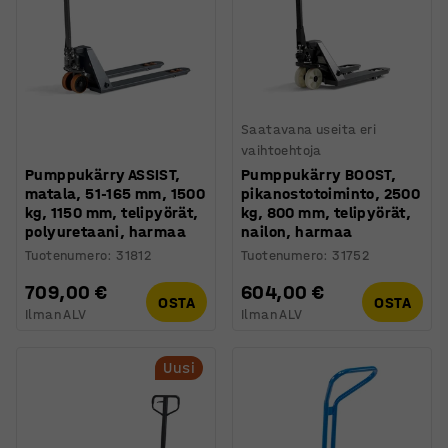
Saatavana useita eri
vaihtoehtoja
Pumppukärry ASSIST,
Pumppukärry BOOST,
matala, 51-165 mm, 1500
pikanostotoiminto, 2500
kg, 1150 mm, telipyörät,
kg, 800 mm, telipyörät,
polyuretaani, harmaa
nailon, harmaa
Tuotenumero
:
31812
Tuotenumero
:
31752
709,00 €
604,00 €
OSTA
OSTA
Ilman ALV
Ilman ALV
Uusi