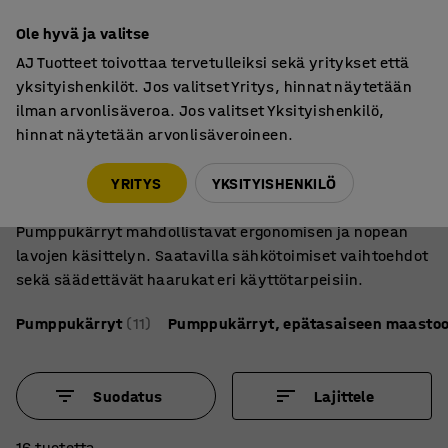
7 vuoden takuu
Ole hyvä ja valitse
AJ Tuotteet toivottaa tervetulleiksi sekä yritykset että
yksityishenkilöt. Jos valitset Yritys, hinnat näytetään
ilman arvonlisäveroa. Jos valitset Yksityishenkilö,
hinnat näytetään arvonlisäveroineen.
Nostolaitteet
Pumppukärryt
Pumppukärryt ja haarukkavaunut raskaaseen
YRITYS
YKSITYISHENKILÖ
käyttöön
Pumppukärryt mahdollistavat ergonomisen ja nopean
lavojen käsittelyn. Saatavilla sähkötoimiset vaihtoehdot
sekä säädettävät haarukat eri käyttötarpeisiin.
Pumppukärryt
(11)
Pumppukärryt, epätasaiseen maasto
Suodatus
Lajittele
16 tuotetta