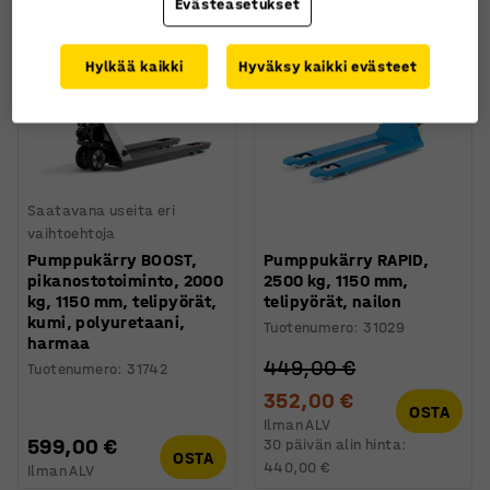
Evästeasetukset
-22%
Hylkää kaikki
Hyväksy kaikki evästeet
Saatavana useita eri
vaihtoehtoja
Pumppukärry BOOST,
Pumppukärry RAPID,
pikanostotoiminto, 2000
2500 kg, 1150 mm,
kg, 1150 mm, telipyörät,
telipyörät, nailon
kumi, polyuretaani,
Tuotenumero
:
31029
harmaa
449,00 €
Tuotenumero
:
31742
352,00 €
OSTA
Ilman ALV
599,00 €
30 päivän alin hinta:
OSTA
440,00 €
Ilman ALV