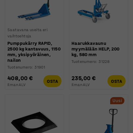
Saatavana useita eri
vaihtoehtoja
Pumppukärry RAPID,
Haarukkavaunu
2500 kg kantavuus, 1150
myymälään HELP, 200
mm, yksipyöräinen,
kg, 580 mm
nailon
Tuotenumero
:
31228
Tuotenumero
:
31901
408,00 €
235,00 €
OSTA
OSTA
Ilman ALV
Ilman ALV
Uusi