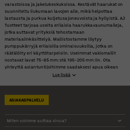
varastoissa ja jakelukeskuksissa. Kestävät haarukat on
suunniteltu liukumaan lavojen alle, mikä helpottaa
lastausta ja purkua kuljetusajoneuvoista ja hyllyistä. AJ
Tuotteet tarjoaa useita erilaisia haarukkavaunumalleja,
jotka auttavat yrityksiä tehostamaan
materiaalinkäsittelyä. Mallistostamme löytyy
pumppukärryjä erilaisilla ominaisuuksilla, jotka on
räätälöity eri käyttötarpeisiin. Useimmat vakiomallit
nostavat lavat 75–85 mm:stä 195–205 mm:iin. Ota
yhteyttä asiantuntijoihimme saadaksesi apua oikean
pumppukärryn valintaan. Tässä muutamia esimerkkejä
Lue lisää
mallistostamme:
Quicklift-pumppukärryt nopeampaan työskentelyyn
ASIAKASPALVELU
Quicklift-pumppukärryillämme nostat kuormat
nopeammin: ne tavoittavat lavan yhdellä
Miten voimme auttaa sinua?
pumppauksella ja nostavat sen toisella. Ne jakavat
painon tasaisesti ja niissä on kestävät nailonpyörät,