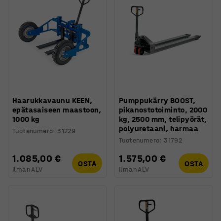
Haarukkavaunu KEEN,
Pumppukärry BOOST,
epätasaiseen maastoon,
pikanostotoiminto, 2000
1000 kg
kg, 2500 mm, telipyörät,
polyuretaani, harmaa
Tuotenumero
:
31229
Tuotenumero
:
31792
1.085,00 €
1.575,00 €
OSTA
OSTA
Ilman ALV
Ilman ALV