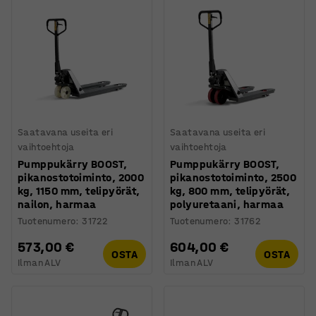
Saatavana useita eri
Saatavana useita eri
vaihtoehtoja
vaihtoehtoja
Pumppukärry BOOST,
Pumppukärry BOOST,
pikanostotoiminto, 2000
pikanostotoiminto, 2500
kg, 1150 mm, telipyörät,
kg, 800 mm, telipyörät,
nailon, harmaa
polyuretaani, harmaa
Tuotenumero
:
31722
Tuotenumero
:
31762
573,00 €
604,00 €
OSTA
OSTA
Ilman ALV
Ilman ALV