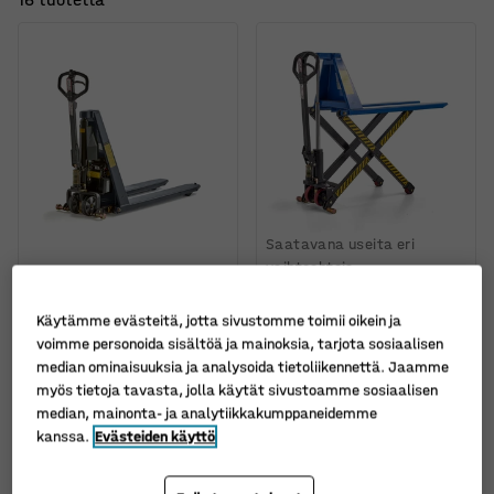
Saatavana useita eri
vaihtoehtoja
Saksivaunu BLINK,
Saksivaunu ACTIVE,
sähkökäyttöinen, 1000
helposti pumpattava,
Käytämme evästeitä, jotta sivustomme toimii oikein ja
kg, 1190 mm
1500 kg, 1150 mm,
voimme personoida sisältöä ja mainoksia, tarjota sosiaalisen
sininen
Tuotenumero
:
31078
median ominaisuuksia ja analysoida tietoliikennettä. Jaamme
Tuotenumero
:
31080
myös tietoja tavasta, jolla käytät sivustoamme sosiaalisen
median, mainonta- ja analytiikkakumppaneidemme
2.175,00 €
866,00 €
OSTA
OSTA
kanssa.
Evästeiden käyttö
Ilman ALV
Ilman ALV