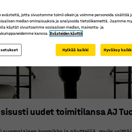
västeitä, jotta sivustomme toimii oikein ja voimme personoida sisältöä j
siaalisen median ominaisuuksia ja analysoida tietoliikennettä. Jaamme my
olla käytät sivustoamme sosiaalisen median, mainonta- ja
kakumppaneidemme kanssa.
Evästeiden käyttö
asetukset
Hylkää kaikki
Hyväksy kaikk
sisusti uudet toimitilansa AJ Tuo
i suomalainen koomikko ja näyttelijä, myös yritt