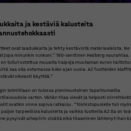
ukkaita ja kestäviä kalusteita
annustehokkaasti
tteet ovat laadukkaita ja tehty kestävistä materiaaleista. Ne
ät jopa minunkin runkoni.” 190-senttinen Hedberg naurahtaa.
ä on tullut ostettua muualta halpoja muutaman euron taittotuo
iitä saa olla ostamassa koko ajan uusia. AJ Tuotteiden klaffit
stävät oikeasti käyttöä.”
gin toimitilaan on tulossa pienimuotoinen tapahtumatila
tilaisuuksia varten. Vähän tilaa vievät ja helposti siirreltävät
uolit ovatkin sinne sopiva ratkaisu. “Toimistopuolelle tuli myö
a paljon tarpeellisia kalusteita ja vaikka tuotteita AJ:lla on tod
 ne pysyivät aihepiirin sisällä eikä tilaaminen lähtenyt ihan k