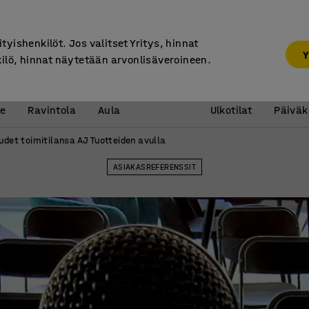
30 päivän palautusoikeus
ityishenkilöt. Jos valitset Yritys, hinnat
Y
kilö, hinnat näytetään arvonlisäveroineen.
Vastaanotto &
Koulu 
e
Ravintola
Aula
Ulkotilat
Päiväk
udet toimitilansa AJ Tuotteiden avulla
ASIAKASREFERENSSIT