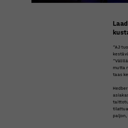
Laad
kust
“AJ tuo
kestäv
“Välill
mutta n
taas ke
Hedber
asiakas
taittot
tilattu
paljon,