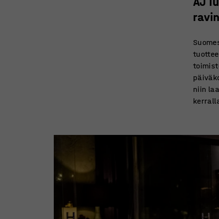
AJ T
ravi
Suomess
tuottee
toimist
päiväko
niin la
kerrall