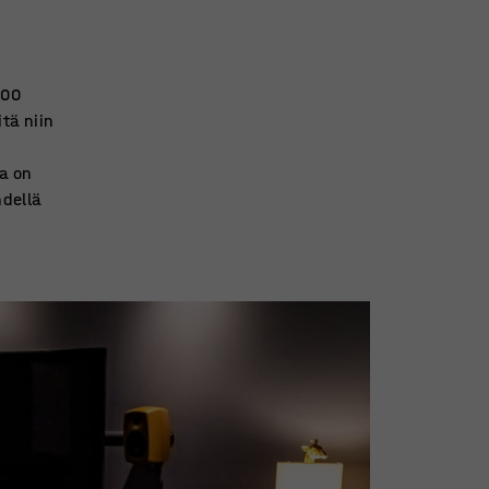
000
tä niin
ma on
hdellä