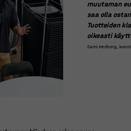
muutaman euro
saa olla osta
Tuotteiden kla
oikeasti käytt
Sami Hedberg, koomi