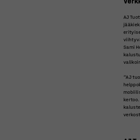
Verk
AJ Tuot
jääkiek
erityis
viihtyv
Sami He
kalustu
valikoi
“AJ tuo
helppok
mobiili
kertoo.
kaluste
verkost