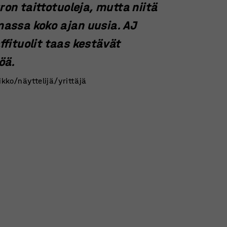
n taittotuoleja, mutta niitä
massa koko ajan uusia. AJ
ffituolit taas kestävät
öä.
kko/näyttelijä/yrittäjä