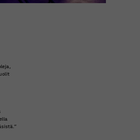
leja,
uolit
s
ella
äsistä.”