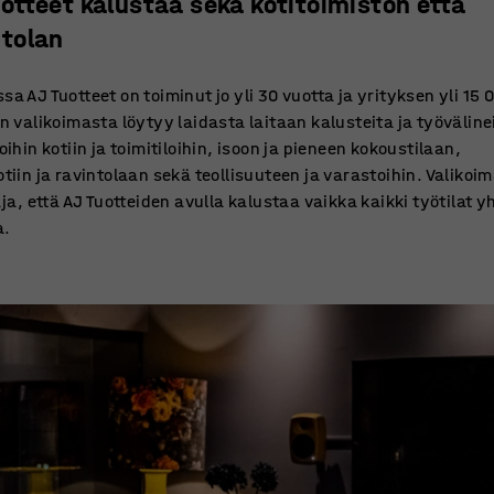
uotteet kalustaa sekä kotitoimiston että
ntolan
a AJ Tuotteet on toiminut jo yli 30 vuotta ja yrityksen yli 15 
n valikoimasta löytyy laidasta laitaan kalusteita ja työvälinei
oihin kotiin ja toimitiloihin, isoon ja pieneen kokoustilaan,
tiin ja ravintolaan sekä teollisuuteen ja varastoihin. Valikoi
aja, että AJ Tuotteiden avulla kalustaa vaikka kaikki työtilat y
a.