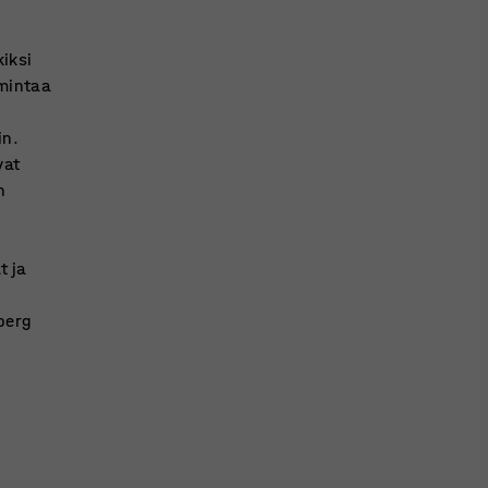
kiksi
imintaa
in.
vat
n
t ja
berg