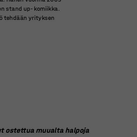
n stand up- komiikka.
ö tehdään yrityksen
lut ostettua muualta halpoja