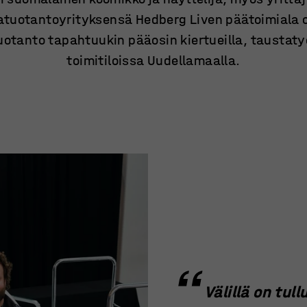
tuotantoyrityksensä Hedberg Liven päätoimiala o
otanto tapahtuukin pääosin kiertueilla, taustaty
toimitiloissa Uudellamaalla.
Välillä on tul