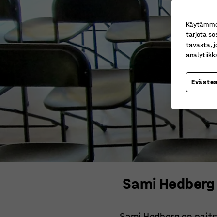
Käytämme e
tarjota so
tavasta, j
analytiik
Eväste
Sami Hedberg 
Sami Hedberg on paits