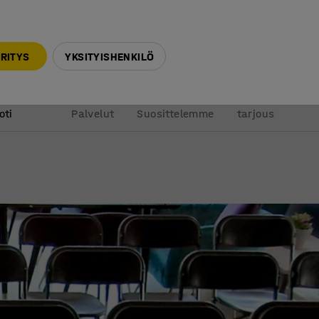
010 32 888 50
info@ajtuotteet.fi
RITYS
YKSITYISHENKILÖ
&
Pyydä
oti
Palvelut
Suosittelemme
tarjous