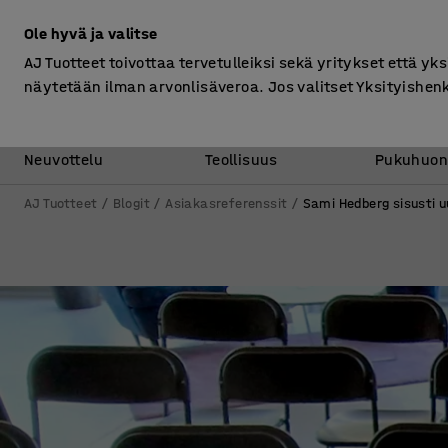
Ilman ALV
Ole hyvä ja valitse
AJ Tuotteet toivottaa tervetulleiksi sekä yritykset että yks
näytetään ilman arvonlisäveroa. Jos valitset Yksityishen
Toimisto &
Varasto &
Neuvottelu
Teollisuus
Pukuhuon
AJ Tuotteet
Blogit
Asiakasreferenssit
Sami Hedberg sisusti u