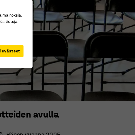
a mainoksia,
ös tietoja
i evästeet
tteiden avulla
äjä. Hänen vuonna 2005