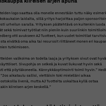
kokauppa kiireisen arjen apuna
teiden logo saattaa olla monelle ennestään tuttu näky esimer
kokaukalon laidalta, sillä yritys harjoittaa paljon sponsorito
esti urheilun saralla. Yrityksen päätehtävä on kuitenkin luoda
ät sekä toimivat työtilat niin pieniin kuin suuriinkin toimitiloih
dberg otti avukseen AJ Tuotteet, kun uudet toimitilat tarvitsi
sta eivätkä oma aika tai resurssit riittäneet monen eri kaupa
mien tutkimiseen.
tteiden valikoima on todella laaja ja yrityksen sivut ovat hyvä
äyttöiset. Sivupohja on selkeä ja kuvat liukuvat hyvin sekä
sti että pöytäkoneella. Kännykkäoptimointi toimii hyvin.” Hed
 “Jos aikataulu sallisi, viettäisin toki mielelläni aikaa
ostoksilla livenä, mutta AJ Tuotteita uskaltaa kyllä ostaa
akin kiireisen arjen keskellä.”