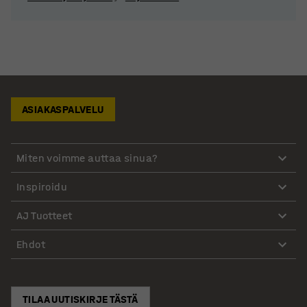
ASIAKASPALVELU
Miten voimme auttaa sinua?
Inspiroidu
AJ Tuotteet
Ehdot
TILAA UUTISKIRJE TÄSTÄ