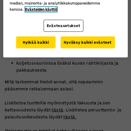
median, mainonta- ja analytiikkakumppaneidemme
reklamaatiota.
kanssa.
Evästeiden käyttö
Sujuvan käsittelyn takaamiseksi tarvitsemme:
Evästeasetukset
tilausnumerosi
peruuttamisen, palautuksen tai reklamaation syyn
reklamaatiotapauksissa kuvauksen virheestä ja
Hylkää kaikki
Hyväksy kaikki evästeet
siitä, milloin se ilmeni
kuvat tuotteessa näkyvistä vaurioista
kuljetusvaurioissa lisäksi kuvan rahtikirjasta ja
pakkauksesta
Mitä tarkemmat tiedot annat, sitä nopeammin
pääsemme ratkaisemaan asiasi.
Lisätietoa tuotteille myönnetystä takuusta ja sen
kattavuudesta löydät
tästä
. Lisätietoa peruuttamis- ja
palautusoikeudesta löydät
tästä.
Reklamaatio on tehtävä kohtuullisessa ajassa,