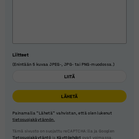
Liitteet
(Enintään 5 kuvaa JPEG-, JPG- tai PNG-muodossa.)
LIITÄ
LÄHETÄ
Painamalla "Lähetä" vahvistan, että olen lukenut
tietosuojakäytännön.
Tämä sivusto on suojattu reCAPTCHA:lla ja Googlen
Tietosuojakäytäntö
ja
Käyttöehdot
ovat voimassa.