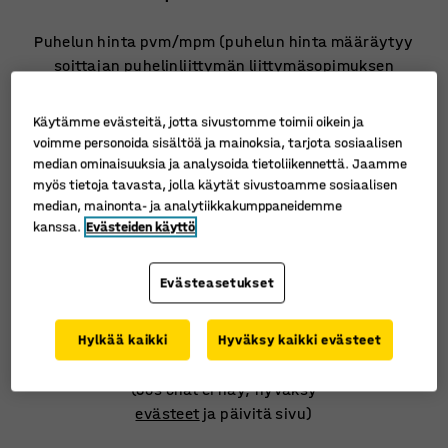
Puhelun hinta pvm/mpm (puhelun hinta määräytyy
soittajan puhelinliittymän liittymäsopimuksen
perusteella).
Voit lähettää myös sähköpostia osoitteeseen
Käytämme evästeitä, jotta sivustomme toimii oikein ja
info@ajtuotteet.fi.
voimme personoida sisältöä ja mainoksia, tarjota sosiaalisen
median ominaisuuksia ja analysoida tietoliikennettä. Jaamme
myös tietoja tavasta, jolla käytät sivustoamme sosiaalisen
Puhelin
median, mainonta- ja analytiikkakumppaneidemme
Vastaamme
kanssa.
Evästeiden käyttö
suoraan numerossa
010 32 888 50
Evästeasetukset
Chat-palvelu
Hylkää kaikki
Hyväksy kaikki evästeet
Käytä chat-ruutua
alhaalla oikealla
(Jos chat ei näy, hyväksy
evästeet
ja päivitä sivu)