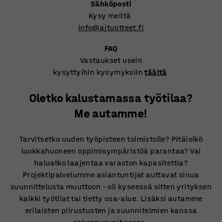
Sähköposti
Kysy meiltä
info@ajtuotteet.fi
FAQ
Vastaukset usein
kysyttyihin kysymyksiin
täältä
Oletko kalustamassa työtilaa?
Me autamme!
Tarvitsetko uuden työpisteen toimistolle? Pitäisikö
luokkahuoneen oppimisympäristöä parantaa? Vai
haluatko laajentaa varaston kapasitettia?
Projektipalvelumme asiantuntijat auttavat sinua
suunnittelusta muuttoon – oli kyseessä sitten yrityksen
kaikki työtilat tai tietty osa-alue. Lisäksi autamme
erilaisten piirustusten ja suunnitelmien kanssa