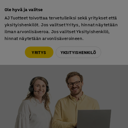
30 päivän palautusoikeus
Ole hyvä ja valitse
AJ Tuotteet toivottaa tervetulleiksi sekä yritykset että
yksityishenkilöt. Jos valitset Yritys, hinnat näytetään
ilman arvonlisäveroa. Jos valitset Yksityishenkilö,
hinnat näytetään arvonlisäveroineen.
AJ Tuotteet
Ota yhteyttä
YRITYS
YKSITYISHENKILÖ
Ota yhteyttä