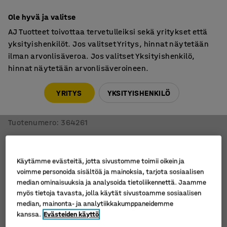
7 vuoden takuu
Ole hyvä ja valitse
AJ Tuotteet toivottaa tervetulleiksi sekä yritykset että
yksityishenkilöt. Jos valitset Yritys, hinnat näytetään
ilman arvonlisäveroa. Jos valitset Yksityishenkilö,
hinnat näytetään arvonlisäveroineen.
Pöydät
Korkeat pöydät
YRITYS
YKSITYISHENKILÖ
Pyöreä pöytä Alva
Ø700x900 mm, koivu
Tuotenumero
:
364261
Käytämme evästeitä, jotta sivustomme toimii oikein ja
voimme personoida sisältöä ja mainoksia, tarjota sosiaalisen
median ominaisuuksia ja analysoida tietoliikennettä. Jaamme
myös tietoja tavasta, jolla käytät sivustoamme sosiaalisen
median, mainonta- ja analytiikkakumppaneidemme
kanssa.
Evästeiden käyttö