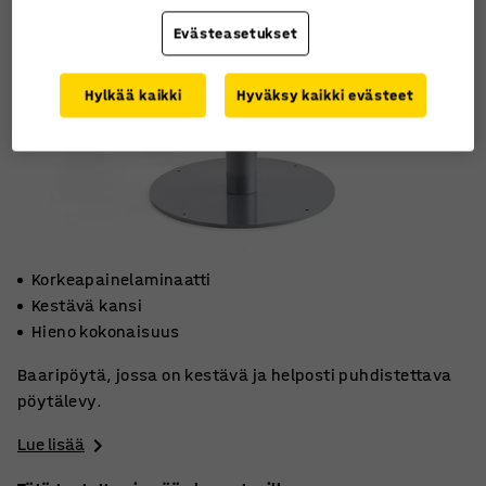
Evästeasetukset
Hylkää kaikki
Hyväksy kaikki evästeet
Korkeapainelaminaatti
Kestävä kansi
Hieno kokonaisuus
Baaripöytä, jossa on kestävä ja helposti puhdistettava
pöytälevy.
Lue lisää