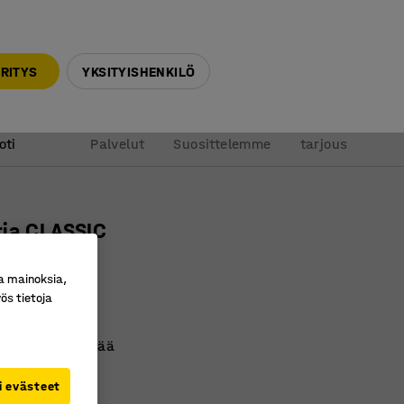
010 32 888 50
info@ajtuotteet.fi
RITYS
YKSITYISHENKILÖ
&
Pyydä
oti
Palvelut
Suosittelemme
tarjous
tia CLASSIC
a, vihreä
a mainoksia,
ro
:
203991
ös tietoja
andardi
irtää ja tyhjentää
p-kahva
i evästeet