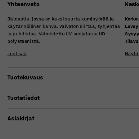
Yhteenveto
Kesk
Jäteastia, jossa on kaksi suurta kumipyörää ja
Korke
käytännöllinen kahva. Vaivaton siirtää, tyhjentää
Levey
ja puhdistaa. Valmistettu UV-suojatusta HD-
Syvy
polyeteenistä.
Tilav
Lue lisää
Näytä 
Tuotekuvaus
Klassinen, tukeva jäteastia, joka on muotoiltu ergonomises
Tuotetiedot
kahva ja suuret kumiset renkaat helpottavat jäteastian kä
reunakiveyksien yli. Jäteastia on vaivaton ja kätevä tyhj
Korkeus
:
1070
mm
standardit. Jäteastia on valmistettu kestävästä UV-suojat
Asiakirjat
Leveys
:
770
mm
Jäteastia on saatavissa useissa eri väreissä. Värit helpotta
Syvyys
:
805
mm
Tilavuus
:
370
L
Tulosta tuotesivu