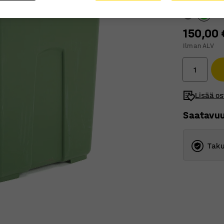
150,00 
Ilman ALV
Lisää os
Saatavu
Taku