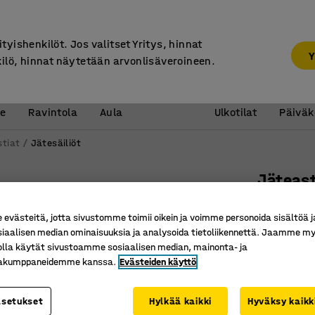
7 vuoden takuu
ityishenkilöt. Jos valitset Yritys, hinnat
Y
kilö, hinnat näytetään arvonlisäveroineen.
Vastaanotto &
Koulu 
e
Ravintola
Aula
Ulkotilat
Päiväk
stiat
Jätesäiliöt
Jäteas
370 litra
västeitä, jotta sivustomme toimii oikein ja voimme personoida sisältöä j
Tuotenume
siaalisen median ominaisuuksia ja analysoida tietoliikennettä. Jaamme my
olla käytät sivustoamme sosiaalisen median, mainonta- ja
AFNOR-st
kakumppaneidemme kanssa.
Evästeiden käyttö
Helppo si
Easy-gri
asetukset
Hylkää kaikki
Hyväksy kaikk
Väri
:
Vihreä