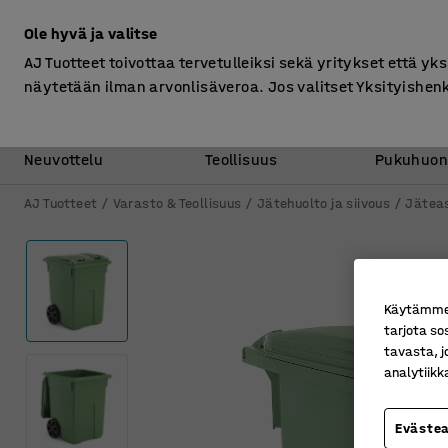
Ilman ALV
Ole hyvä ja valitse
AJ Tuotteet toivottaa tervetulleiksi sekä yritykset että yks
näytetään ilman arvonlisäveroa. Jos valitset Yksityishen
Toimisto &
Varasto &
Neuvottelu
Teollisuus
Pukuhuon
AJ Tuotteet
Varasto & Teollisuus
Jätehuolto ja siivous
Jätea
Käytämme e
tarjota so
tavasta, j
analytiik
Eväste