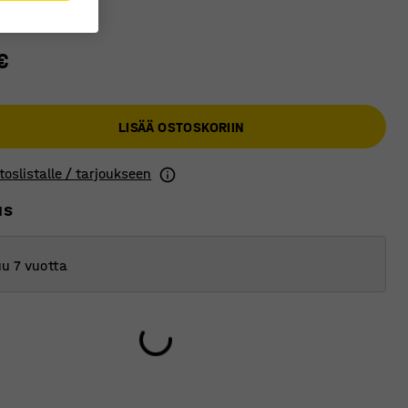
€
LISÄÄ OSTOSKORIIN
toslistalle / tarjoukseen
us
u 7 vuotta