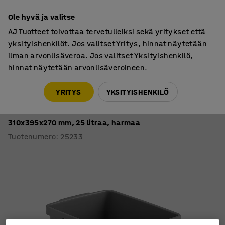
7 vuoden takuu
Ole hyvä ja valitse
AJ Tuotteet toivottaa tervetulleiksi sekä yritykset että
yksityishenkilöt. Jos valitset Yritys, hinnat näytetään
ilman arvonlisäveroa. Jos valitset Yksityishenkilö,
hinnat näytetään arvonlisäveroineen.
Jätteiden lajittelu
Lajitteluastiat
YRITYS
YKSITYISHENKILÖ
Kierrätysastia paperin kierrättämiseen
MORRIS
310x395x270 mm, 25 litraa, harmaa
Tuotenumero
:
25233