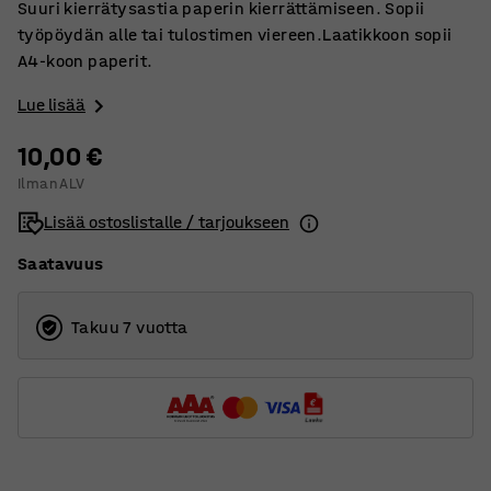
Suuri kierrätysastia paperin kierrättämiseen. Sopii
työpöydän alle tai tulostimen viereen.Laatikkoon sopii
A4-koon paperit.
Lue lisää
10,00 €
Ilman ALV
Lisää ostoslistalle / tarjoukseen
Saatavuus
Takuu 7 vuotta