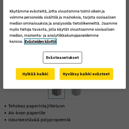
Käytämme evästeitä, jotta sivustomme toimii oikein ja
voimme personoida sisältöä ja mainoksia, tarjota sosiaalisen
median ominaisuuksia ja analysoida tietoliikennettä. Jaamme
myös tietoja tavasta, jolla käytät sivustoamme sosiaalisen
median, mainonta- ja analytiikkakumppaneidemme
kanssa.
Evästeiden käyttö
Evästeasetukset
Hylkää kaikki
Hyväksy kaikki evästeet
Tehokas paperinlajitteluun
A4-koon paperille
Iskunkestävää polypropeeniä