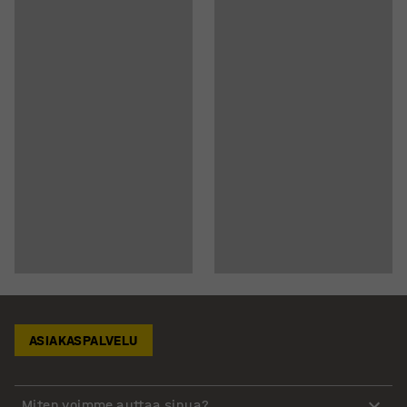
ASIAKASPALVELU
Miten voimme auttaa sinua?