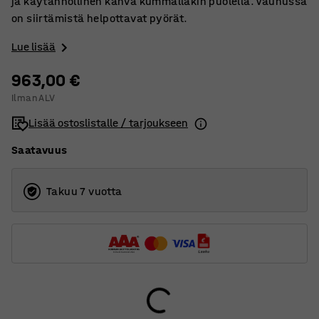
ja käytännöllinen kahva kummallakin puolella. Vaunussa
on siirtämistä helpottavat pyörät.
Lue lisää
963,00 €
Ilman ALV
Lisää ostoslistalle / tarjoukseen
Saatavuus
Takuu 7 vuotta