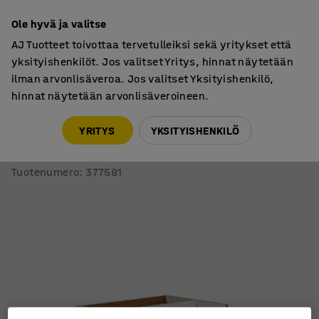
7 vuoden takuu
Ole hyvä ja valitse
AJ Tuotteet toivottaa tervetulleiksi sekä yritykset että
yksityishenkilöt. Jos valitset Yritys, hinnat näytetään
ilman arvonlisäveroa. Jos valitset Yksityishenkilö,
hinnat näytetään arvonlisäveroineen.
Vaunut
Kirjavaunut
YRITYS
YKSITYISHENKILÖ
Kirjavaunu STORY
Kaksipuolinen, 800x876x542 mm, valkoinen
Tuotenumero
:
377581