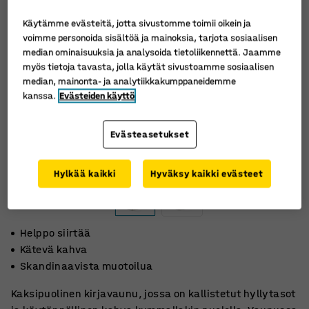
Käytämme evästeitä, jotta sivustomme toimii oikein ja
voimme personoida sisältöä ja mainoksia, tarjota sosiaalisen
median ominaisuuksia ja analysoida tietoliikennettä. Jaamme
myös tietoja tavasta, jolla käytät sivustoamme sosiaalisen
median, mainonta- ja analytiikkakumppaneidemme
kanssa.
Evästeiden käyttö
Evästeasetukset
Hylkää kaikki
Hyväksy kaikki evästeet
Helppo siirtää
Kätevä kahva
Skandinaavista muotoilua
Kaksipuolinen kirjavaunu, jossa on kallistetut hyllytasot