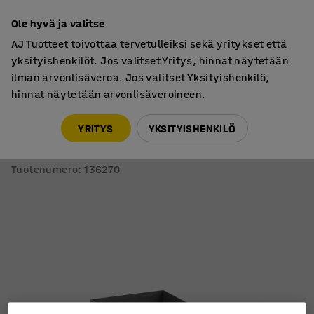
7 vuoden takuu
Ole hyvä ja valitse
AJ Tuotteet toivottaa tervetulleiksi sekä yritykset että
yksityishenkilöt. Jos valitset Yritys, hinnat näytetään
ilman arvonlisäveroa. Jos valitset Yksityishenkilö,
hinnat näytetään arvonlisäveroineen.
Toimistotarvikkeet
Kirjekorit
YRITYS
YKSITYISHENKILÖ
Lomakelokerikko TIDY
3 lokeroa, harmaa
Tuotenumero
:
136270