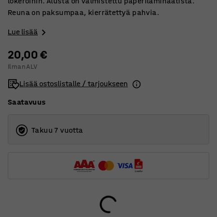
lokeroihin. Alusta on valmistettu paperilaminaatista.
Reuna on paksumpaa, kierrätettyä pahvia.
Lue lisää
20,00 €
Ilman ALV
Lisää ostoslistalle / tarjoukseen
Saatavuus
Takuu 7 vuotta