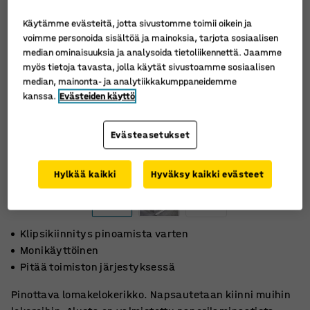
Käytämme evästeitä, jotta sivustomme toimii oikein ja
voimme personoida sisältöä ja mainoksia, tarjota sosiaalisen
median ominaisuuksia ja analysoida tietoliikennettä. Jaamme
myös tietoja tavasta, jolla käytät sivustoamme sosiaalisen
median, mainonta- ja analytiikkakumppaneidemme
kanssa.
Evästeiden käyttö
Evästeasetukset
Hylkää kaikki
Hyväksy kaikki evästeet
Klipsikiinnitys pinoamista varten
Monikäyttöinen
Pitää toimiston järjestyksessä
Pinottava lomakelokerikko. Napsautetaan kiinni muihin