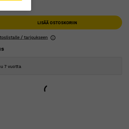
€
LISÄÄ OSTOSKORIIN
toslistalle / tarjoukseen
us
u 7 vuotta