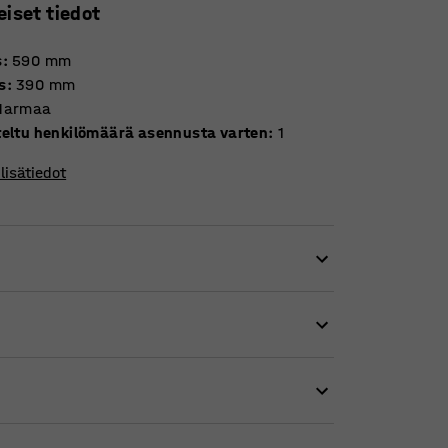
eiset tiedot
s
:
590
mm
s
:
390
mm
Harmaa
teltu henkilömäärä asennusta varten
:
1
lisätiedot
vulla.
öpöytää turhalta kulumiselta. Se myös tuntuu
äessä kuin käsin kirjoitettaessa.
ristesaumat ja nahkapintaiset kulmat.
pöydälle yhtenäisen ja siistin ilmeen.