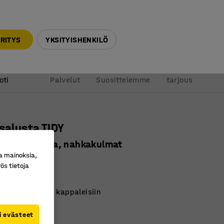
010 32 888 50
info@ajtuotteet.fi
RITYS
YKSITYISHENKILÖ
&
Pyydä
oti
Palvelut
Suosittelemme
tarjous
usalusta TIDY
 mm, harmaa, nahkakulmat
a mainoksia,
ro
:
136281
ös tietoja
yöpöytää
hin TIDY-sarjan kappaleisiin
ahasta
i evästeet