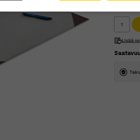
20,00 
Ilman ALV
Lisää os
Saatavu
Taku