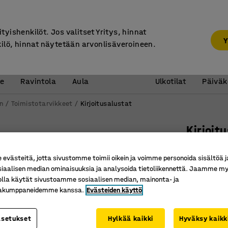
7 vuoden takuu
ityishenkilöt. Jos valitset Yritys, hinnat
Y
kilö, hinnat näytetään arvonlisäveroineen.
Vastaanotto &
Koulu 
e
Ravintola
Aula
Ulkotilat
Päiväk
n
Toimistotarvikkeet
Kirjoitusalustat
Kirjoit
590x390
västeitä, jotta sivustomme toimii oikein ja voimme personoida sisältöä j
Tuotenume
siaalisen median ominaisuuksia ja analysoida tietoliikennettä. Jaamme my
olla käytät sivustoamme sosiaalisen median, mainonta- ja
Suojaa t
kakumppaneidemme kanssa.
Evästeiden käyttö
Sopii mui
Kulmat n
asetukset
Hylkää kaikki
Hyväksy kaikk