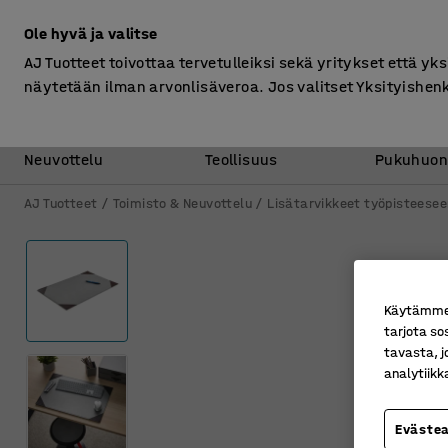
Ilman ALV
Ole hyvä ja valitse
AJ Tuotteet toivottaa tervetulleiksi sekä yritykset että yks
näytetään ilman arvonlisäveroa. Jos valitset Yksityishen
Toimisto &
Varasto &
Neuvottelu
Teollisuus
Pukuhuon
AJ Tuotteet
Toimisto & Neuvottelu
Lisätarvikkeet työpisteesee
Käytämme e
tarjota so
tavasta, j
analytiik
Eväste