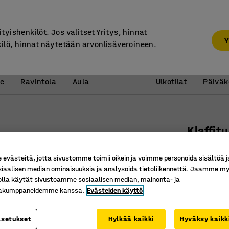
7 vuoden takuu
30 päivän palautusoikeus
ityishenkilöt. Jos valitset Yritys, hinnat
Y
kilö, hinnat näytetään arvonlisäveroineen.
Vastaanotto &
Koulu 
e
Ravintola
Aula
Ulkotilat
Päiväk
Klaffit
Pyökki
västeitä, jotta sivustomme toimii oikein ja voimme personoida sisältöä j
Tuotenume
siaalisen median ominaisuuksia ja analysoida tietoliikennettä. Jaamme my
olla käytät sivustoamme sosiaalisen median, mainonta- ja
Valmistet
kakumppaneidemme kanssa.
Evästeiden käyttö
Kokoonta
Säästää 
asetukset
Hylkää kaikki
Hyväksy kaikk