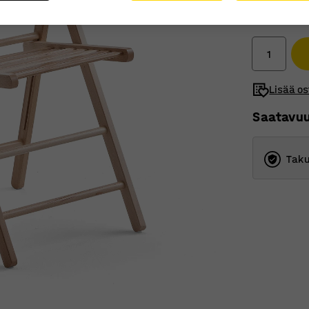
54,00 
Ilman ALV
Lisää os
Saatavu
Taku