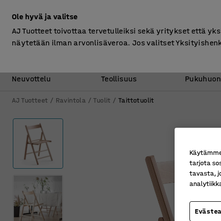
Ilman ALV
Ole hyvä ja valitse
AJ Tuotteet toivottaa tervetulleiksi sekä yritykset että yks
näytetään ilman arvonlisäveroa. Jos valitset Yksityishen
Toimisto &
Varasto &
Neuvottelu
Teollisuus
Pukuhuon
AJ Tuotteet
Ravintola
Tuolit
Taittotuolit
Käytämme e
tarjota so
tavasta, j
analytiik
Eväste