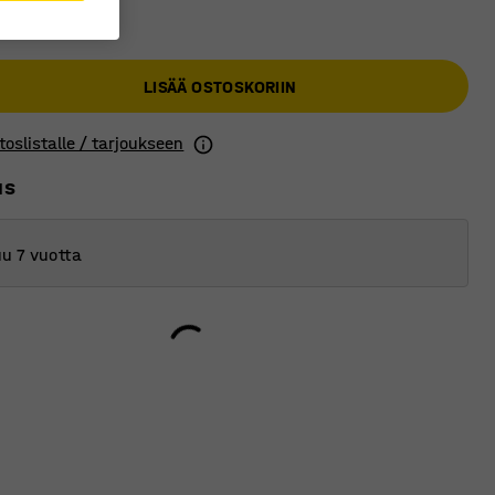
€
LISÄÄ OSTOSKORIIN
toslistalle / tarjoukseen
us
u 7 vuotta