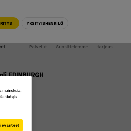
010 32 888 50
info@ajtuotteet.fi
RITYS
YKSITYISHENKILÖ
&
Pyydä
oti
Palvelut
Suosittelemme
tarjous
uoli EDINBURGH
a mainoksia,
ro
:
113213
ös tietoja
tu pyökistä
itettava
tilaa
i evästeet