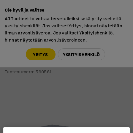
7 vuoden takuu
Ole hyvä ja valitse
AJ Tuotteet toivottaa tervetulleiksi sekä yritykset että
yksityishenkilöt. Jos valitset Yritys, hinnat näytetään
ilman arvonlisäveroa. Jos valitset Yksityishenkilö,
hinnat näytetään arvonlisäveroineen.
Näyttämö- ja istuinmoduulit
Näyttämömoduulit
YRITYS
YKSITYISHENKILÖ
Kokoontaitettava esiintymislava
Pyörällinen, 2400x1880x410 mm
Tuotenumero
:
390561