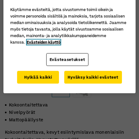
Käytämme evästeitä, jotta sivustomme toimii oikein ja
voimme personoida sisältöä ja mainoksia, tarjota sosiaalisen
median ominaisuuksia ja analysoida tietoliikennettä. Jaamme
myös tietoja tavasta, jolla käytät sivustoamme sosiaalisen
median, mainonta- ja analytiikkakumppaneidemme
kanssa.
Evästeiden käyttö
Evästeasetukset
Hylkää kaikki
Hyväksy kaikki evästeet
Kokoontaitettava
Nivelpyörät
Mattopäällyste
Kokoontaitettava, kevyt esiintymislava monenlaisiin