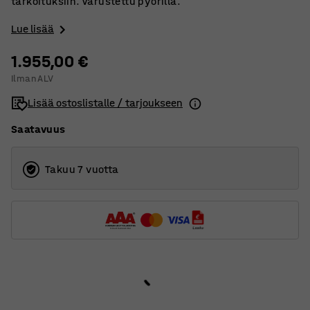
tarkoituksiin. Varustettu pyörillä.
Lue lisää
1.955,00 €
Ilman ALV
Lisää ostoslistalle / tarjoukseen
Saatavuus
Takuu 7 vuotta