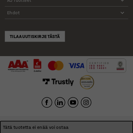
AJ Tuotteet
Ovien määrä
:
2
teräsreunoilla vahvistetut laminaattiovet tai kokonaan
Osien määrä
:
2
Ehdot
teräslevystä valmistetut ovet.
Suositeltu henkilömäärä asennusta varten
:
1
Arvioitu käsittelyaika/hlö
:
5
Min
Kummassakin kaapissa on kolme pientä hyllyä, jotka
Paino
:
60
kg
sopivat kirjojen, kansioiden ja pienten tavaroiden
TILAA UUTISKIRJE TÄSTÄ
Koottava
:
Valmiiksi koottu
säilyttämiseen. Kaapin yläosassa on vaatetanko, jossa
Testit
:
EN 16121:2013+A1:2017
on ankkurikoukku päällysvaatteiden ripustamista
Laatu- & ympäristömerkinnät
:
varten. Lisäksi kaapin alaosassa on runsaasti tilaa
Möbelfakta 320250612, Byggvarubedömd ID: 144639 /
repulle tai koululaukulle.
148156
Rungon ylä- ja alaosassa on tuuletusaukot.
Koulukaappiin Roz on mahdollista liittää lukot, jotta
oppilaat voivat turvallisesti säilyttää tavaroitaan.
Yhdistä kaapin oviin esimerkiksi sylinterilukot, tai salvat
riippulukkoja varten. Lukot löytyvät lisätarvikkeista.
Tätä tuotetta ei enää voi ostaa