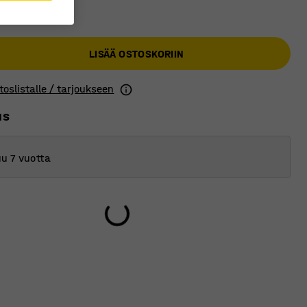
€
LISÄÄ OSTOSKORIIN
toslistalle / tarjoukseen
us
u 7 vuotta