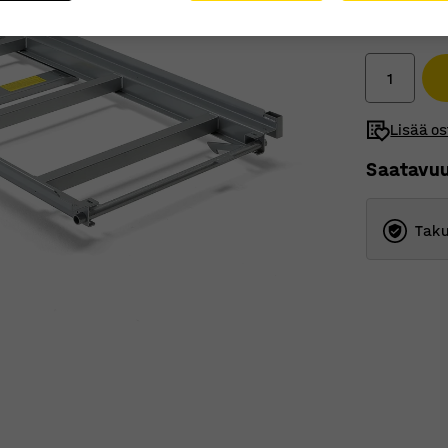
387,00 
Ilman ALV
Lisää os
Saatavu
Taku