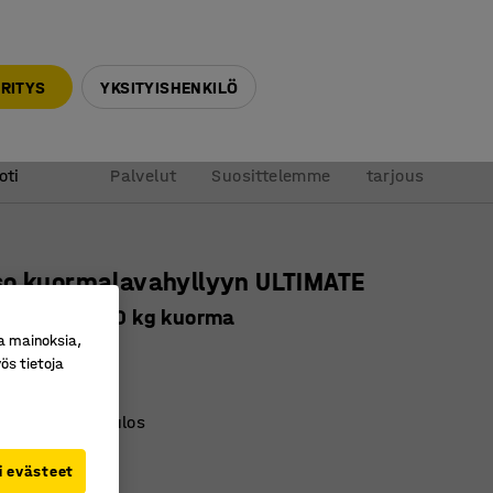
010 32 888 50
info@ajtuotteet.fi
RITYS
YKSITYISHENKILÖ
&
Pyydä
oti
Palvelut
Suosittelemme
tarjous
so kuormalavahyllyyn ULTIMATE
kkimalli, 700 kg kuorma
a mainoksia,
ro
:
238511
ös tietoja
stävä kiinnitys
etää 70 %:sti ulos
lattu pinta
i evästeet