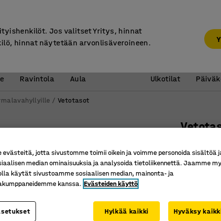
7 vuoden takuu
ityishenkilöt. Jos valitset Yritys, hinnat
Y
kilö, hinnat näytetään arvonlisäveroineen.
Vastaanotto &
Koulu 
e
Ravintola
Aula
Ulkotilat
Päiväk
rmalavahyllyille
Vetotasot
Vetota
Kantopal
västeitä, jotta sivustomme toimii oikein ja voimme personoida sisältöä j
Tuotenume
siaalisen median ominaisuuksia ja analysoida tietoliikennettä. Jaamme my
olla käytät sivustoamme sosiaalisen median, mainonta- ja
Tilaa sää
kakumppaneidemme kanssa.
Evästeiden käyttö
Voidaan v
Jauhemaa
asetukset
Hylkää kaikki
Hyväksy kaikk