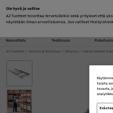
Ilman ALV
Ole hyvä ja valitse
AJ Tuotteet toivottaa tervetulleiksi sekä yritykset että yks
näytetään ilman arvonlisäveroa. Jos valitset Yksityishen
Toimisto &
Varasto &
Neuvottelu
Teollisuus
Pukuhuon
AJ Tuotteet
Varasto & Teollisuus
Säilytys
Lisätarvikkeet kuo
Käytämme e
tarjota so
tavasta, j
analytiik
Eväste