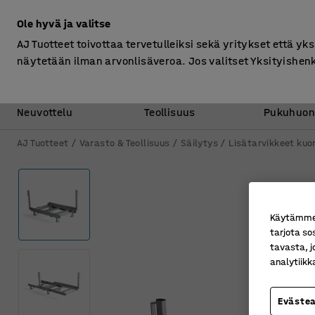
Ilman ALV
Ole hyvä ja valitse
AJ Tuotteet toivottaa tervetulleiksi sekä yritykset että yks
näytetään ilman arvonlisäveroa. Jos valitset Yksityishen
Toimisto &
Varasto &
Neuvottelu
Teollisuus
Pukuhuon
AJ Tuotteet
Varasto & Teollisuus
Säilytys
Lisätarvikkeet kuo
Käytämme e
tarjota so
tavasta, j
analytiik
Eväste