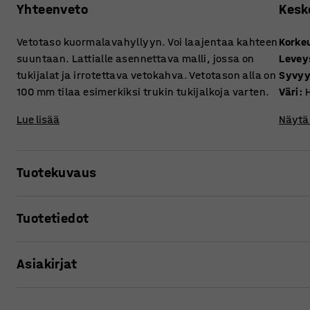
Yhteenveto
Kesk
Vetotaso kuormalavahyllyyn. Voi laajentaa kahteen
Korke
suuntaan. Lattialle asennettava malli, jossa on
Levey
tukijalat ja irrotettava vetokahva. Vetotason alla on
Syvy
100 mm tilaa esimerkiksi trukin tukijalkoja varten.
Väri
:
Lue lisää
Näytä 
Tuotekuvaus
Vetotaso mahdollistaa Euro-lavan vetämisen ulos kuormal
Tuotetiedot
kuorman käsittelyä.
Korkeus
:
215
mm
Vetokahvan käyttö parantaa työasennon ergonomiaa.
Asiakirjat
Leveys
:
830
mm
Syvyys
:
1240
mm
Yksikkö voidaan vetää 70-prosenttisesti ulos kuormalavahy
Väri
:
Harmaa
Tulosta tuotesivu
käsiksi.