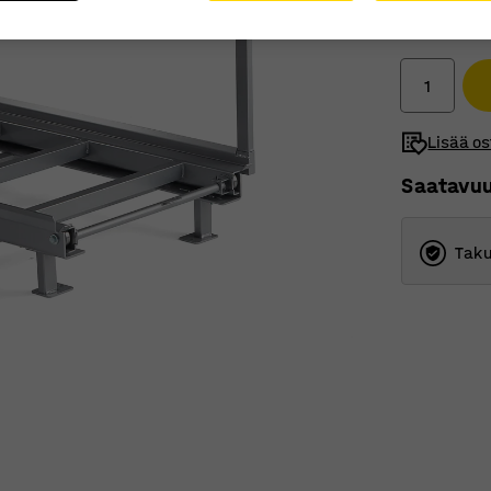
610,00 
Ilman ALV
Lisää os
Saatavu
Taku