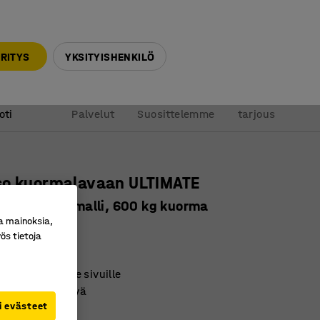
010 32 888 50
info@ajtuotteet.fi
RITYS
YKSITYISHENKILÖ
&
Pyydä
oti
Palvelut
Suosittelemme
tarjous
so kuormalavaan ULTIMATE
linen, lattiamalli, 600 kg kuorma
a mainoksia,
ro
:
238515
ös tietoja
svedettävä
ntaa molemmille sivuille
lastin käsittelyä
i evästeet