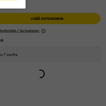
€
LISÄÄ OSTOSKORIIN
toslistalle / tarjoukseen
us
u 7 vuotta