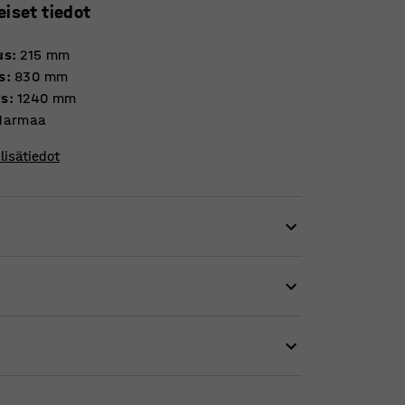
eiset tiedot
us
:
215
mm
s
:
830
mm
ys
:
1240
mm
Harmaa
lisätiedot
avahyllystä, mikä helpottaa ja tehostaa
llystä, jolloin lastiin on helpompi päästä