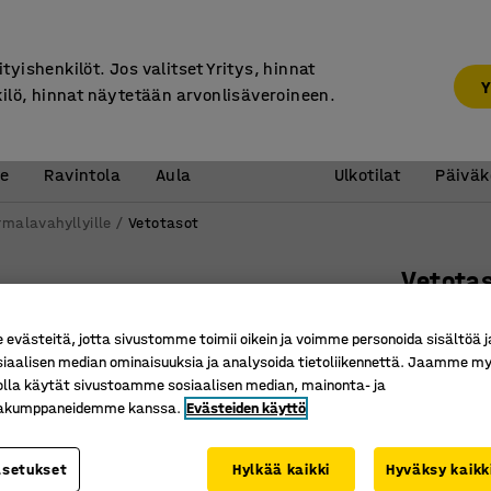
7 vuoden takuu
ityishenkilöt. Jos valitset Yritys, hinnat
Y
kilö, hinnat näytetään arvonlisäveroineen.
Vastaanotto &
Koulu 
e
Ravintola
Aula
Ulkotilat
Päiväk
rmalavahyllyille
Vetotasot
Vetota
Kaksipuo
västeitä, jotta sivustomme toimii oikein ja voimme personoida sisältöä j
Tuotenume
siaalisen median ominaisuuksia ja analysoida tietoliikennettä. Jaamme my
olla käytät sivustoamme sosiaalisen median, mainonta- ja
70 % ulo
kakumppaneidemme kanssa.
Evästeiden käyttö
Voi laaje
Tehostaa 
asetukset
Hylkää kaikki
Hyväksy kaikk