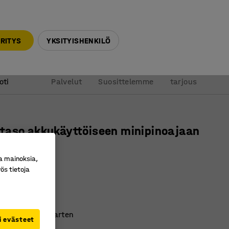
010 32 888 50
info@ajtuotteet.fi
RITYS
YKSITYISHENKILÖ
&
Pyydä
oti
Palvelut
Suosittelemme
tarjous
taso akkukäyttöiseen minipinoajaan
a mainoksia,
450x460 mm
ös tietoja
ro
:
300782
aton
vilaatikoita varten
i evästeet
ajaan