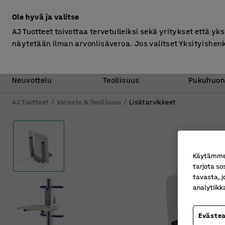
Ilman ALV
Ole hyvä ja valitse
AJ Tuotteet toivottaa tervetulleiksi sekä yritykset että yks
näytetään ilman arvonlisäveroa. Jos valitset Yksityishen
Toimisto &
Varasto &
Neuvottelu
Teollisuus
Pukuhuon
AJ Tuotteet
Varasto & Teollisuus
Lisätarvikkeet
Käytämme e
tarjota so
tavasta, j
analytiik
Eväste