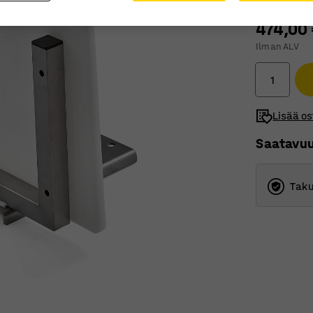
474,00
Ilman ALV
Lisää os
Saatavu
Taku