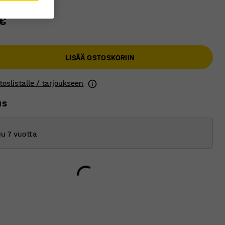
 €
LISÄÄ OSTOSKORIIN
toslistalle / tarjoukseen
us
u 7 vuotta