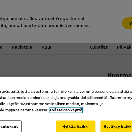
Suunnittelupalvelu
ityishenkilöt. Jos valitset Yritys, hinnat
Y
kilö, hinnat näytetään arvonlisäveroineen.
Vastaanotto &
Koulu 
e
Ravintola
Aula
Ulkotilat
Päiväk
Kuorma
BUSY
västeitä, jotta sivustomme toimii oikein ja voimme personoida sisältöä j
Aukko, 
siaalisen median ominaisuuksia ja analysoida tietoliikennettä. Jaamme my
olla käytät sivustoamme sosiaalisen median, mainonta- ja
Tuotenume
kakumppaneidemme kanssa.
Evästeiden käyttö
Ruostum
Aukko muo
asetukset
Hylkää kaikki
Hyväksy kaikk
Minipino