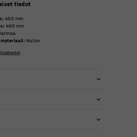
eiset tiedot
s
:
450
mm
ys
:
460
mm
Harmaa
 materiaali
:
Nailon
lisätiedot
ajaamme. Kuormataso sopii vain