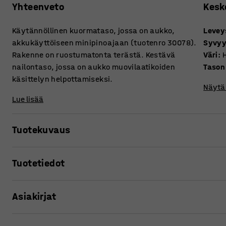
Yhteenveto
Kesk
Käytännöllinen kuormataso, jossa on aukko,
Levey
akkukäyttöiseen minipinoajaan (tuotenro 30078).
Syvy
Rakenne on ruostumatonta terästä. Kestävä
Väri
:
nailontaso, jossa on aukko muovilaatikoiden
Tason
käsittelyn helpottamiseksi.
Näytä 
Lue lisää
Tuotekuvaus
Kätevä ja laadukas lisätarvike akkukäyttöiseen minipino
Tuotetiedot
minipinoajaan, jossa tuotenro 30078.
Leveys
:
450
mm
Asiakirjat
Syvyys
:
460
mm
Väri
:
Harmaa
Tason materiaali
:
Nailon
Tulosta tuotesivu