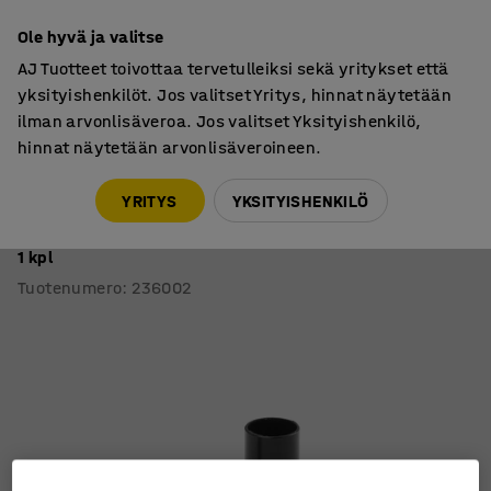
7 vuoden takuu
Ole hyvä ja valitse
AJ Tuotteet toivottaa tervetulleiksi sekä yritykset että
yksityishenkilöt. Jos valitset Yritys, hinnat näytetään
ilman arvonlisäveroa. Jos valitset Yksityishenkilö,
hinnat näytetään arvonlisäveroineen.
Pukuhuoneen penkit ja naulakot
Pukuhuoneen penkit, naulakolliset
YRITYS
YKSITYISHENKILÖ
Lattiakiinnike istuinpenkkiin STADIUM
1 kpl
Tuotenumero
:
236002