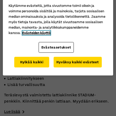
Käytämme evästeitä, jotta sivustomme toimii oikein ja
voimme personoida sisältöä ja mainoksia, tarjota sosiaalisen
median ominaisuuksia ja analysoida tietoliikennettä. Jaamme
myös tietoja tavasta, jolla käytät sivustoamme sosiaalisen
median, mainonta- ja analytiikkakumppaneidemme
kanssa.
Evästeiden käyttö
Evästeasetukset
Hylkää kaikki
Hyväksy kaikki evästeet
STADIUM-penkkiin
Lattiakiinnitykseen
Lisää turvallisuutta
Teräslevystä valmistettu lattiakiinnike STADIUM-
penkkiin. Kiinnittää penkin lattiaan. Myydään erikseen.
Lue lisää