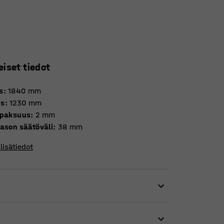
eiset tiedot
s
:
1840
mm
ys
:
1230
mm
 paksuus
:
2
mm
tason säätöväli
:
38
mm
lisätiedot
stä ja vahvasta teräspalkista. Teräspalkit on
luja ja kestää kovaa kulutusta. Käytä