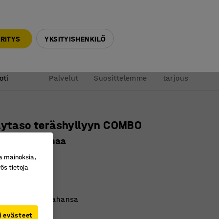
010 32 888 50
info@ajtuotteet.fi
RITYS
YKSITYISHENKILÖ
&
Pyydä
oti
Palvelut
Suosittelemme
tarjous
lytaso teräshyllyyn COMBO
30 mm, harmaa
ro
:
281332
a mainoksia,
ös tietoja
it
astulevyä
le korkeudelle tahansa
i evästeet