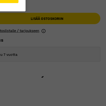
€
LISÄÄ OSTOSKORIIN
toslistalle / tarjoukseen
us
u 7 vuotta