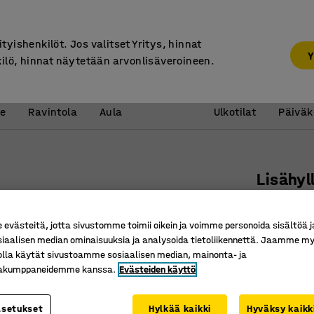
7 vuoden takuu
ityishenkilöt. Jos valitset Yritys, hinnat
Y
kilö, hinnat näytetään arvonlisäveroineen.
Vastaanotto &
Koulu 
e
Ravintola
Aula
Ulkotilat
Päiväk
Lisähyl
1840x12
Tuotenume
västeitä, jotta sivustomme toimii oikein ja voimme personoida sisältöä j
siaalisen median ominaisuuksia ja analysoida tietoliikennettä. Jaamme my
Teräspalk
olla käytät sivustoamme sosiaalisen median, mainonta- ja
Vahvaa l
kakumppaneidemme kanssa.
Evästeiden käyttö
Laita mil
asetukset
Hylkää kaikki
Hyväksy kaikk