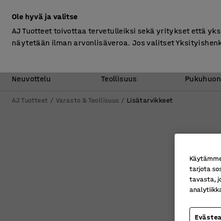
Ilman ALV
Ole hyvä ja valitse
AJ Tuotteet toivottaa tervetulleiksi sekä yritykset että yks
näytetään ilman arvonlisäveroa. Jos valitset Yksityishen
Toimisto &
Varasto &
Neuvottelu
Teollisuus
Pukuhuon
AJ Tuotteet
Varasto & Teollisuus
Lisätarvikkeet
Käytämme e
tarjota so
tavasta, j
analytiik
Eväste