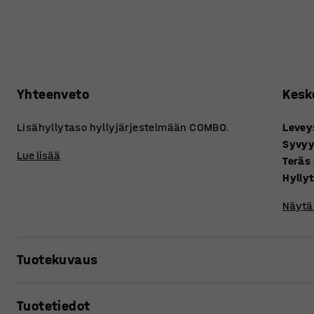
Yhteenveto
Kesk
Lisähyllytaso hyllyjärjestelmään COMBO.
Levey
Syvy
Lue lisää
Teräs
Hylly
Näytä 
Tuotekuvaus
Tukeva hyllytaso on valmistettu 16 mm paksusta lastulevy
Tuotetiedot
jauhemaalattu tummanharmaaksi. Jauhemaalattu pinta on 