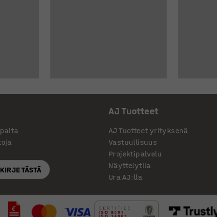
AJ Tuotteet
ppaita
AJ Tuotteet yrityksenä
toja
Vastuullisuus
Projektipalvelu
Näyttelytila
SKIRJE TÄSTÄ
Ura AJ:lla