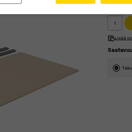
110,00 
Ilman ALV
Lisää os
Saatavu
Taku