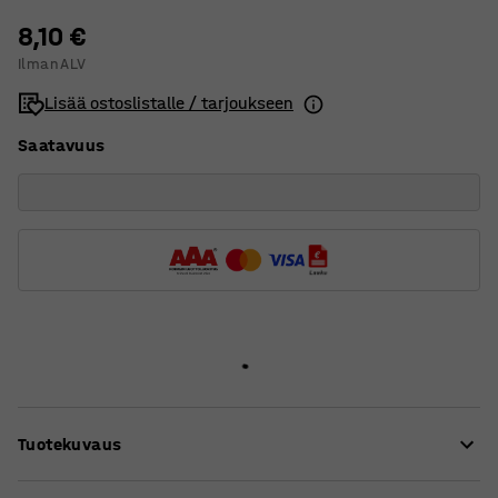
8,10 €
Ilman ALV
Lisää ostoslistalle / tarjoukseen
Saatavuus
Tuotekuvaus
Paketissa on 34 helposti irtoavaa muovilaastaria.