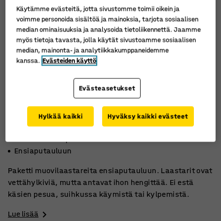
Käytämme evästeitä, jotta sivustomme toimii oikein ja
voimme personoida sisältöä ja mainoksia, tarjota sosiaalisen
median ominaisuuksia ja analysoida tietoliikennettä. Jaamme
myös tietoja tavasta, jolla käytät sivustoamme sosiaalisen
median, mainonta- ja analytiikkakumppaneidemme
kanssa.
Evästeiden käyttö
Evästeasetukset
Hylkää kaikki
Hyväksy kaikki evästeet
Hengittävä
Ei estä käsien pesua
Ensiaputauluun
Paketti muovilaastareita ensiaputauluun. Laastarit ovat
vettähylkiviä, mutta antavat ihon hengittää. Ei estä
käsien pesua, suihkussa käymistä tai kylpemistä.
Lue lisää