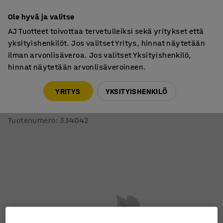
7 vuoden takuu
Ole hyvä ja valitse
AJ Tuotteet toivottaa tervetulleiksi sekä yritykset että
yksityishenkilöt. Jos valitset Yritys, hinnat näytetään
ilman arvonlisäveroa. Jos valitset Yksityishenkilö,
hinnat näytetään arvonlisäveroineen.
Ensiaputarvikkeet
Laastarit ja sidetarpeet
YRITYS
YKSITYISHENKILÖ
Muovilaastarit ensiaputauluun
25x72 mm, 34 kpl, vettähylkiviä
Tuotenumero
:
334042