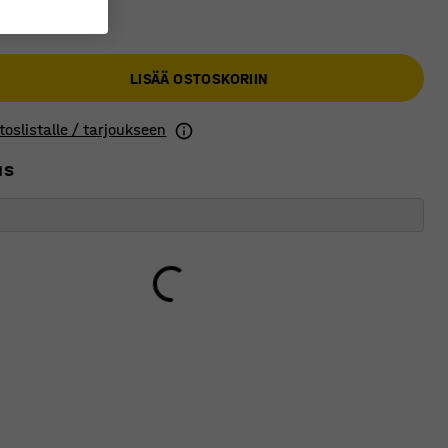
LISÄÄ OSTOSKORIIN
toslistalle / tarjoukseen
us