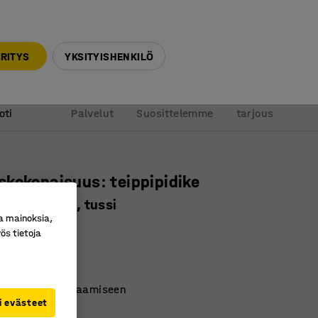
010 32 888 50
info@ajtuotteet.fi
RITYS
YKSITYISHENKILÖ
&
Pyydä
oti
Palvelut
Suosittelemme
tarjous
kokonaisuus: teippipidike
ippi, veitsi, tussi
a mainoksia,
ro
:
31048
ös tietoja
uus
ipinjakelija
uttoihin ja pakkaamiseen
i evästeet