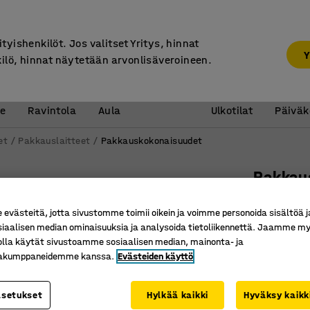
30 päivän palautusoikeus
ityishenkilöt. Jos valitset Yritys, hinnat
Y
kilö, hinnat näytetään arvonlisäveroineen.
Vastaanotto &
Koulu 
e
Ravintola
Aula
Ulkotilat
Päiväk
et
Pakkauslaitteet
Pakkauskokonaisuudet
Pakkaus
Pakkauste
västeitä, jotta sivustomme toimii oikein ja voimme personoida sisältöä j
Tuotenume
siaalisen median ominaisuuksia ja analysoida tietoliikennettä. Jaamme my
olla käytät sivustoamme sosiaalisen median, mainonta- ja
Kokonais
kakumppaneidemme kanssa.
Evästeiden käyttö
Mukana te
Sopii mu
asetukset
Hylkää kaikki
Hyväksy kaikk