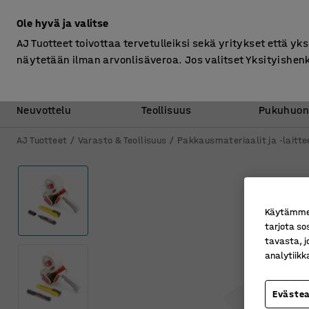
Ilman ALV
Ole hyvä ja valitse
AJ Tuotteet toivottaa tervetulleiksi sekä yritykset että yks
näytetään ilman arvonlisäveroa. Jos valitset Yksityishen
Toimisto &
Varasto &
Neuvottelu
Teollisuus
Pukuhuon
AJ Tuotteet
Varasto & Teollisuus
Pakkausmateriaalit ja -laitte
Käytämme e
tarjota so
tavasta, j
analytiik
Eväste