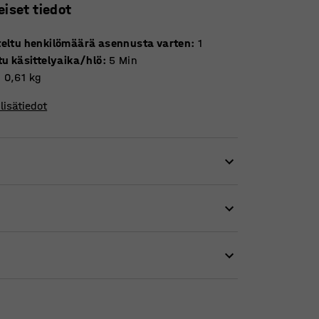
eiset tiedot
teltu henkilömäärä asennusta varten
:
1
tu käsittelyaika/hlö
:
5
Min
:
0,61
kg
lisätiedot
nikäyttöinen aloittelijan pakkaus sisältää
kkausteippirulla, veitsi ja ei-vesiliukoinen
paketteja. Tämä on peruspakkaus, joka täyttää
ttä kotona.