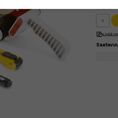
18,00 €
Ilman ALV
Lisää os
Saatavu