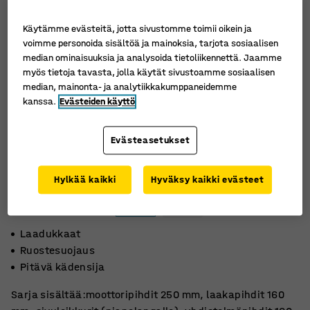
Käytämme evästeitä, jotta sivustomme toimii oikein ja
voimme personoida sisältöä ja mainoksia, tarjota sosiaalisen
median ominaisuuksia ja analysoida tietoliikennettä. Jaamme
myös tietoja tavasta, jolla käytät sivustoamme sosiaalisen
median, mainonta- ja analytiikkakumppaneidemme
kanssa.
Evästeiden käyttö
Evästeasetukset
Hylkää kaikki
Hyväksy kaikki evästeet
Laadukkaat
Ruostesuojaus
Pitävä kädensija
Sarja sisältää:moottoripihdit 250 mm, laakapihdit 160