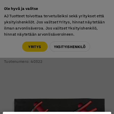
7 vuoden takuu
Ole hyvä ja valitse
AJ Tuotteet toivottaa tervetulleiksi sekä yritykset että
yksityishenkilöt. Jos valitset Yritys, hinnat näytetään
ilman arvonlisäveroa. Jos valitset Yksityishenkilö,
hinnat näytetään arvonlisäveroineen.
Käsityökalut
Pihdit
YRITYS
YKSITYISHENKILÖ
Pihtisarja
4 osaa
Tuotenumero
:
40322