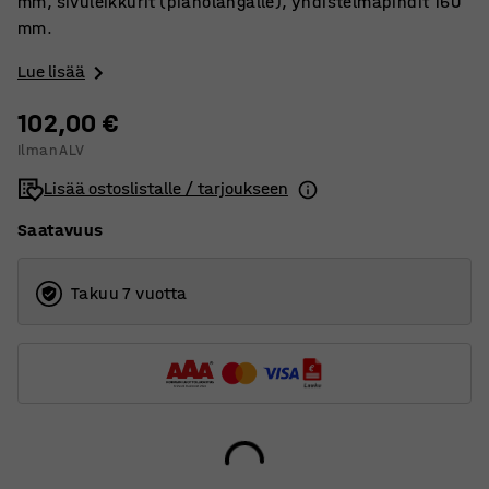
mm, sivuleikkurit (pianolangalle), yhdistelmäpihdit 160
mm.
Lue lisää
102,00 €
Ilman ALV
Lisää ostoslistalle / tarjoukseen
Saatavuus
Takuu 7 vuotta