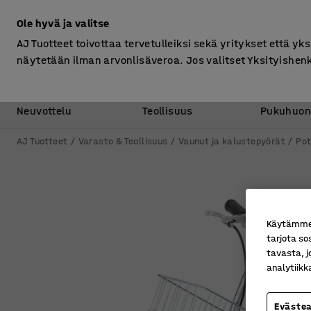
Ilman ALV
Ole hyvä ja valitse
AJ Tuotteet toivottaa tervetulleiksi sekä yritykset että yks
näytetään ilman arvonlisäveroa. Jos valitset Yksityishen
Toimisto &
Varasto &
Neuvottelu
Teollisuus
Pukuhuon
AJ Tuotteet
Varasto & Teollisuus
Vaunut ja kalustepyörät
Pot
Käytämme e
tarjota so
tavasta, j
analytiik
Eväste