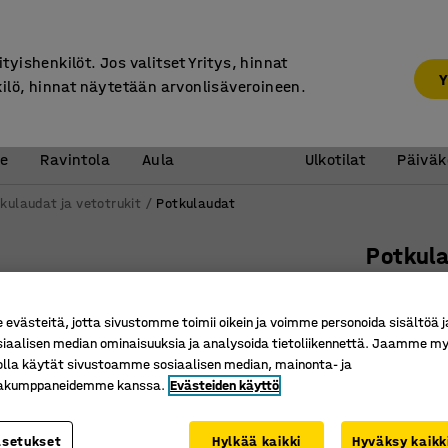
7 vuoden takuu
ityishenkilöt. Jos valitset Yritys, hinnat
Y
kilö, hinnat näytetään arvonlisäveroineen.
Vastaanotto &
Koulu 
e
Ravintola
Aula
Ulkotilat
Päiväk
kulaudat ja vetotrukit
Potkulaudat
Potkul
Tavarako
Tuotenume
västeitä, jotta sivustomme toimii oikein ja voimme personoida sisältöä j
siaalisen median ominaisuuksia ja analysoida tietoliikennettä. Jaamme my
Helppo kä
olla käytät sivustoamme sosiaalisen median, mainonta- ja
Käsijarru
kakumppaneidemme kanssa.
Evästeiden käyttö
Mukana t
asetukset
Hylkää kaikki
Hyväksy kaikk