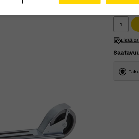
490,00
Ilman ALV
Lisää os
Saatavu
Taku