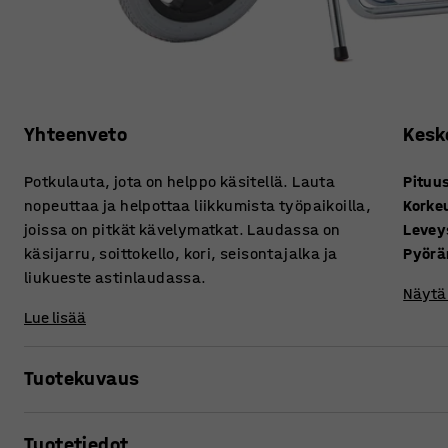
Yhteenveto
Kesk
Potkulauta, jota on helppo käsitellä. Lauta
Pituu
nopeuttaa ja helpottaa liikkumista työpaikoilla,
Korke
joissa on pitkät kävelymatkat. Laudassa on
Levey
käsijarru, soittokello, kori, seisontajalka ja
Pyörä
liukueste astinlaudassa.
Näytä 
Lue lisää
Tuotekuvaus
Helposti ohjattava potkulauta, jossa on hyvä tasapainot
Tuotetiedot
avulla säästät aikaa, kun liikut pitkiä välimatkoja. Liikut 