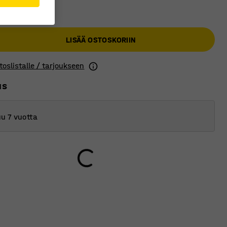
 €
LISÄÄ OSTOSKORIIN
toslistalle / tarjoukseen
us
u 7 vuotta