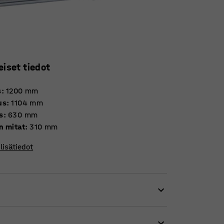
eiset tiedot
s
:
1200
mm
us
:
1104
mm
s
:
630
mm
n mitat
:
310
mm
lisätiedot
us ja hyvät ajo-ominaisuudet. Potkulaudan
sen avulla nopeasti ja helposti käytävillä,