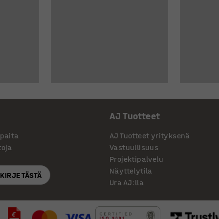
AJ Tuotteet
ppaita
AJ Tuotteet yrityksenä
toja
Vastuullisuus
Projektipalvelu
Näyttelytila
SKIRJE TÄSTÄ
Ura AJ:lla