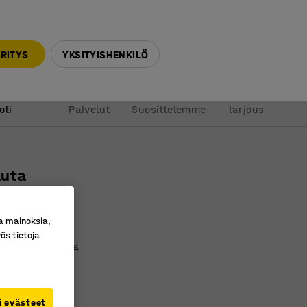
010 32 888 50
info@ajtuotteet.fi
RITYS
YKSITYISHENKILÖ
&
Pyydä
oti
Palvelut
Suosittelemme
tarjous
auta
ri
ro
:
22100
a mainoksia,
ös tietoja
sitellä ja ohjata
avarakori
i evästeet