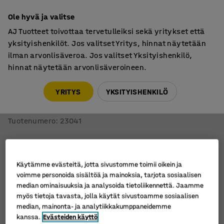
7 vuoden takuu
Ole hyvä ja valitse
AJ Tuotteet toivottaa tervetulleiksi sekä yritykset että
yksityishenkilöt. Jos valitset Yritys, hinnat näytetään
ilman arvonlisäveroa. Jos valitset Yksityishenkilö,
hinnat näytetään arvonlisäveroineen.
Teollisuuspöydät
Teollisuuspöydät, pyörälliset
YRITYS
YKSITYISHENKILÖ
Teollisuuspöytä SOLID
Pyörällinen, 2000x800 mm, korkeapainelaminaatti
Tuotenumero
:
23041
Käytämme evästeitä, jotta sivustomme toimii oikein ja
voimme personoida sisältöä ja mainoksia, tarjota sosiaalisen
median ominaisuuksia ja analysoida tietoliikennettä. Jaamme
myös tietoja tavasta, jolla käytät sivustoamme sosiaalisen
median, mainonta- ja analytiikkakumppaneidemme
kanssa.
Evästeiden käyttö