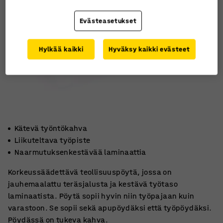
Evästeasetukset
Hylkää kaikki
Hyväksy kaikki evästeet
Kätevä työntökahva
Liikuteltava työpiste
Naarmutuksenkestävää laminaattia
Korkeussäädettävä teollisuuspöytä, jossa on
jauhemaalattu teräsjalusta ja kestävä työtaso
laminaatista. Pöytä sopii hyvin niin työpajaan kuin
varastoon. Se sopii sekä apupöydäksi että työpöydäksi.
Pöydässä on tukeva kahva.