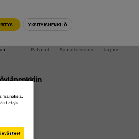
010 32 888 50
info@ajtuotteet.fi
RITYS
YKSITYISHENKILÖ
&
Pyydä
oti
Palvelut
Suosittelemme
tarjous
höyläpenkkiin
ävä, korkki
a mainoksia,
ro
:
341224
ös tietoja
usta
yttöinen
120˚
i evästeet