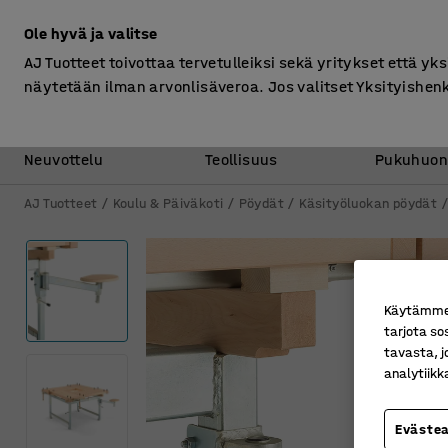
Ilman ALV
Ole hyvä ja valitse
AJ Tuotteet toivottaa tervetulleiksi sekä yritykset että yks
näytetään ilman arvonlisäveroa. Jos valitset Yksityishen
Toimisto &
Varasto &
Neuvottelu
Teollisuus
Pukuhuon
AJ Tuotteet
Koulu & Päiväkoti
Pöydät
Käsityöluokan pöydät
Käytämme e
tarjota so
tavasta, j
analytiik
Eväste