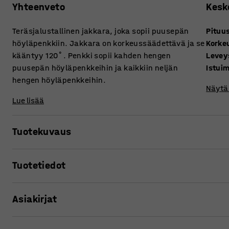
Yhteenveto
Kesk
Teräsjalustallinen jakkara, joka sopii puusepän
Pituu
höyläpenkkiin. Jakkara on korkeussäädettävä ja se
Korke
kääntyy 120˚. Penkki sopii kahden hengen
Levey
puusepän höyläpenkkeihin ja kaikkiin neljän
Istui
hengen höyläpenkkeihin.
Näytä 
Lue lisää
Tuotekuvaus
Jakkara mahdollistaa käytännöllisen työtuolin kiinnittäm
Tuotetiedot
esiin silloin, kun haluat istua ja vastaavasti se on yhtä h
työskentelyä seisten. Jakkarassa on teräsjalusta ja puinen
Pituus
:
600
mm
Asiakirjat
Korkeus
:
200
mm
Kahden hengen höyläpenkki tulee ankkuroida maahan kiinni
Leveys
:
300
mm
Istuimen materiaali
:
Korkki
Tulosta tuotesivu