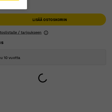
 €
LISÄÄ OSTOSKORIIN
toslistalle / tarjoukseen
us
u 10 vuotta