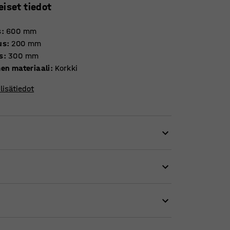
eiset tiedot
s
:
600
mm
us
:
200
mm
s
:
300
mm
men materiaali
:
Korkki
lisätiedot
isen höyläpenkkiin. Tuoli on helppo kääntää
elppo siirtää sivuun, kun haluat jatkaa
 istuin, jossa on korkkipinta.
, kun siihen kiinnitetään jakkara.