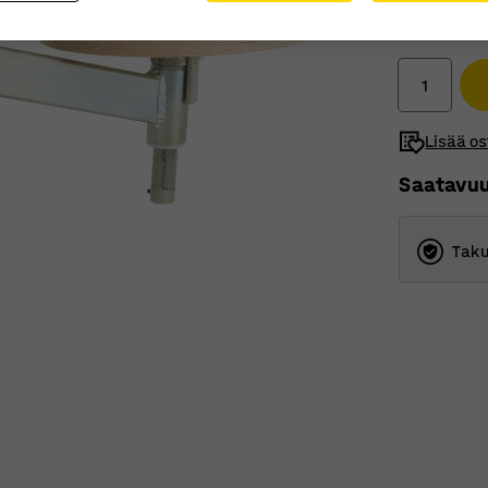
388,00
Ilman ALV
Lisää os
Saatavu
Taku