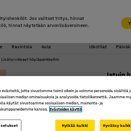
7 vuoden takuu
ityishenkilöt. Jos valitset Yritys, hinnat
Y
kilö, hinnat näytetään arvonlisäveroineen.
Vastaanotto &
Koulu 
e
Ravintola
Aula
Ulkotilat
Päiväk
Lisätarvikkeet höyläpenkkeihin
Istuin 
Käännett
västeitä, jotta sivustomme toimii oikein ja voimme personoida sisältöä j
Tuotenume
siaalisen median ominaisuuksia ja analysoida tietoliikennettä. Jaamme my
olla käytät sivustoamme sosiaalisen median, mainonta- ja
Teräsjal
kakumppaneidemme kanssa.
Evästeiden käyttö
Helppokä
Kääntyy 
asetukset
Hylkää kaikki
Hyväksy kaikk