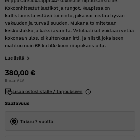
Riippukansiokaappi A4-kokoisille riippukansioille.
Kokoonhitsatut laatikot ja rungot. Kaapissa on
kallistumista estävä toiminto, joka varmistaa hyvän
vakauden ja turvallisuuden. Mukana toimitetaan
keskuslukko ja kaksi avainta. Vetolaatikot voidaan vetää
kokonaan ulos, ei kuitenkaan irti, ja niistä jokaiseen
mahtuu noin 65 kpl A4-koon riippukansioita.
Lue lisää
380,00 €
Ilman ALV
Lisää ostoslistalle / tarjoukseen
Saatavuus
Takuu 7 vuotta