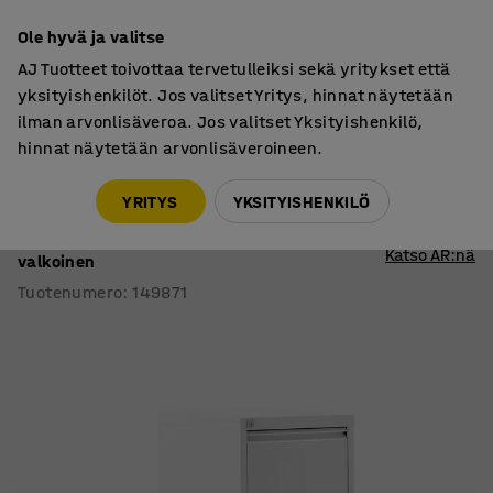
7 vuoden takuu
Ole hyvä ja valitse
AJ Tuotteet toivottaa tervetulleiksi sekä yritykset että
yksityishenkilöt. Jos valitset Yritys, hinnat näytetään
ilman arvonlisäveroa. Jos valitset Yksityishenkilö,
hinnat näytetään arvonlisäveroineen.
Kaapit
Riippukansiokaapit
YRITYS
YKSITYISHENKILÖ
Riippukansiokaappi INCLUDE
A4, 3 laatikkoa, 415x630x1030 mm,
Katso AR:nä
valkoinen
Tuotenumero
:
149871