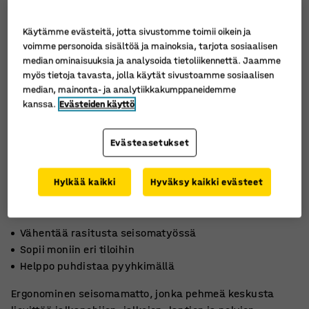
Käytämme evästeitä, jotta sivustomme toimii oikein ja
voimme personoida sisältöä ja mainoksia, tarjota sosiaalisen
median ominaisuuksia ja analysoida tietoliikennettä. Jaamme
myös tietoja tavasta, jolla käytät sivustoamme sosiaalisen
median, mainonta- ja analytiikkakumppaneidemme
kanssa.
Evästeiden käyttö
Evästeasetukset
Hylkää kaikki
Hyväksy kaikki evästeet
Vähentää rasitusta seisomatyössä
Sopii moniin eri tiloihin
Helppo puhdistaa pyyhkimällä
Ergonominen seisomamatto, jonka pehmeä keskusta