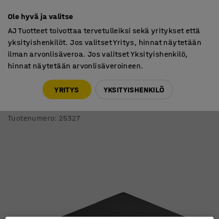
7 vuoden takuu
Ole hyvä ja valitse
AJ Tuotteet toivottaa tervetulleiksi sekä yritykset että
yksityishenkilöt. Jos valitset Yritys, hinnat näytetään
ilman arvonlisäveroa. Jos valitset Yksityishenkilö,
hinnat näytetään arvonlisäveroineen.
Ergonomiset työvälineet
Seisontamatot
YRITYS
YKSITYISHENKILÖ
Seisontamatto
500x400 mm, musta
Tuotenumero
:
25327