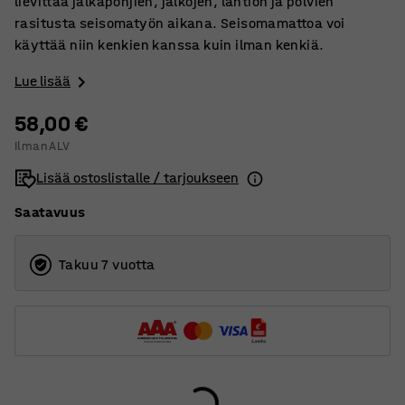
lievittää jalkapohjien, jalkojen, lantion ja polvien
rasitusta seisomatyön aikana. Seisomamattoa voi
käyttää niin kenkien kanssa kuin ilman kenkiä.
Lue lisää
58,00 €
Ilman ALV
Lisää ostoslistalle / tarjoukseen
Saatavuus
Takuu 7 vuotta