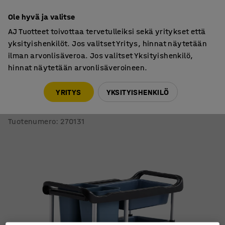
7 vuoden takuu
Ole hyvä ja valitse
AJ Tuotteet toivottaa tervetulleiksi sekä yritykset että
yksityishenkilöt. Jos valitset Yritys, hinnat näytetään
ilman arvonlisäveroa. Jos valitset Yksityishenkilö,
hinnat näytetään arvonlisäveroineen.
Siivousvälineet
Siivousvaunut
YRITYS
YKSITYISHENKILÖ
Siivousvaunu MOVE
5 laatikkoa, 1040x460x910 mm
Tuotenumero
:
270131