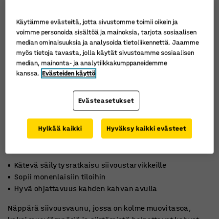
Käytämme evästeitä, jotta sivustomme toimii oikein ja
voimme personoida sisältöä ja mainoksia, tarjota sosiaalisen
median ominaisuuksia ja analysoida tietoliikennettä. Jaamme
myös tietoja tavasta, jolla käytät sivustoamme sosiaalisen
median, mainonta- ja analytiikkakumppaneidemme
kanssa.
Evästeiden käyttö
Evästeasetukset
Hylkää kaikki
Hyväksy kaikki evästeet
Kätevä säilytysratkaisu siivoustarvikkeille
Sopii monenlaisiin tiloihin
Hyvä ohjattavuus kahden kahvan avulla
Näppärä siivousvaunu, jossa on kolme muovitasoa,