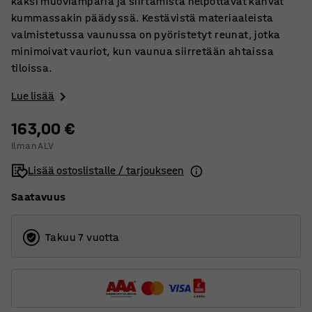
kaksi muoviämpäriä ja siirtämistä helpottavat kahvat
kummassakin päädyssä. Kestävistä materiaaleista
valmistetussa vaunussa on pyöristetyt reunat, jotka
minimoivat vauriot, kun vaunua siirretään ahtaissa
tiloissa.
Lue lisää
163,00 €
Ilman ALV
Lisää ostoslistalle / tarjoukseen
Saatavuus
Takuu 7 vuotta