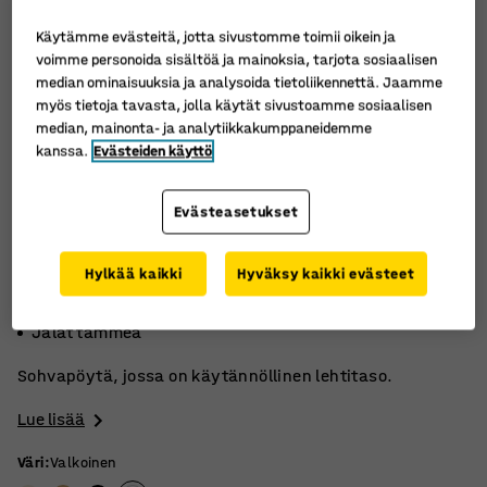
Käytämme evästeitä, jotta sivustomme toimii oikein ja
voimme personoida sisältöä ja mainoksia, tarjota sosiaalisen
median ominaisuuksia ja analysoida tietoliikennettä. Jaamme
myös tietoja tavasta, jolla käytät sivustoamme sosiaalisen
median, mainonta- ja analytiikkakumppaneidemme
kanssa.
Evästeiden käyttö
Evästeasetukset
Hylkää kaikki
Hyväksy kaikki evästeet
Käytännöllinen hyllytaso
Useita eri kokoja
Jalat tammea
Sohvapöytä, jossa on käytännöllinen lehtitaso.
Lue lisää
Väri
:
Valkoinen