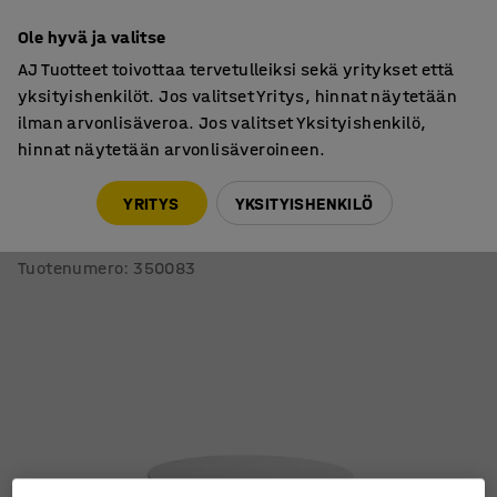
7 vuoden takuu
Ole hyvä ja valitse
AJ Tuotteet toivottaa tervetulleiksi sekä yritykset että
yksityishenkilöt. Jos valitset Yritys, hinnat näytetään
ilman arvonlisäveroa. Jos valitset Yksityishenkilö,
hinnat näytetään arvonlisäveroineen.
Pöydät
Sohvapöydät
YRITYS
YKSITYISHENKILÖ
"Sohvapöytä HOLLY
Ø 800x500 mm, valkoinen
Tuotenumero
:
350083