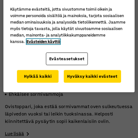
Käytämme evästeitä, jotta sivustomme toimii oikein ja
voimme personoida sisältöä ja mainoksia, tarjota sosiaalisen
median ominaisuuksia ja analysoida tietoliikennettä. Jaamme
myös tietoja tavasta, jolla käytät sivustoamme sosiaalisen
median, mainonta- ja analytiikkakumppaneidemme
kanssa.
Evästeiden käyttö
Evästeasetukset
Hylkää kaikki
Hyväksy kaikki evästeet
Helppo kiinnittää
Sopii kaikenlaisiin oviin
Ehkäisee sormivammoja
Ovistoppari, joka estää sormivammat oven sulkeutuessa
läpivedon vuoksi tai leikin tuoksinassa. Helposti
kiinnitettävä pysäytin sopii kaikenlaisiin oviin.
Lue lisää