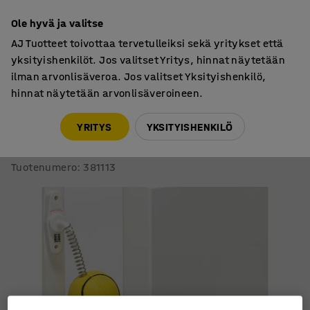
7 vuoden takuu
Ole hyvä ja valitse
AJ Tuotteet toivottaa tervetulleiksi sekä yritykset että
yksityishenkilöt. Jos valitset Yritys, hinnat näytetään
ilman arvonlisäveroa. Jos valitset Yksityishenkilö,
hinnat näytetään arvonlisäveroineen.
Turvallisuustuotteet
Sormisuojat oveen
YRITYS
YKSITYISHENKILÖ
Ovistoppari BOLLEN
10 kpl
Tuotenumero
:
381113