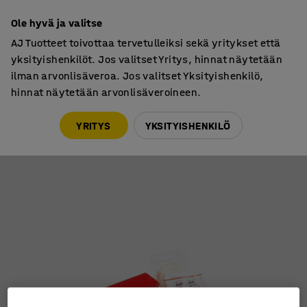
7 vuoden takuu
Ole hyvä ja valitse
AJ Tuotteet toivottaa tervetulleiksi sekä yritykset että
yksityishenkilöt. Jos valitset Yritys, hinnat näytetään
ilman arvonlisäveroa. Jos valitset Yksityishenkilö,
hinnat näytetään arvonlisäveroineen.
Ensiaputarvikkeet
Laastarit ja sidetarpeet
YRITYS
YKSITYISHENKILÖ
Suojapakkaus suusta suuhun elvytykseen
Tuotenumero
:
334045