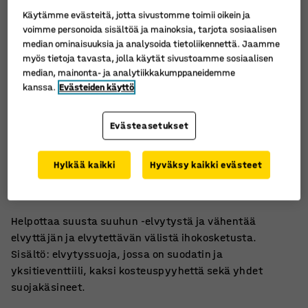
Käytämme evästeitä, jotta sivustomme toimii oikein ja
voimme personoida sisältöä ja mainoksia, tarjota sosiaalisen
median ominaisuuksia ja analysoida tietoliikennettä. Jaamme
myös tietoja tavasta, jolla käytät sivustoamme sosiaalisen
median, mainonta- ja analytiikkakumppaneidemme
kanssa.
Evästeiden käyttö
Evästeasetukset
Ensiaputauluun
Hylkää kaikki
Hyväksy kaikki evästeet
Suusta suuhun ‑elvytykseen
Estää tartuntoja
Helpottaa suusta suuhun ‑elvytystä ja vähentää
elvyttäjän ja elvytettävän välistä ihokosketusta.
Sisältö: elvytyssuoja, jossa on suodatin ja
yksitieventtiili, kaksi kosteuspyyhettä sekä yhdet
suojakäsineet.