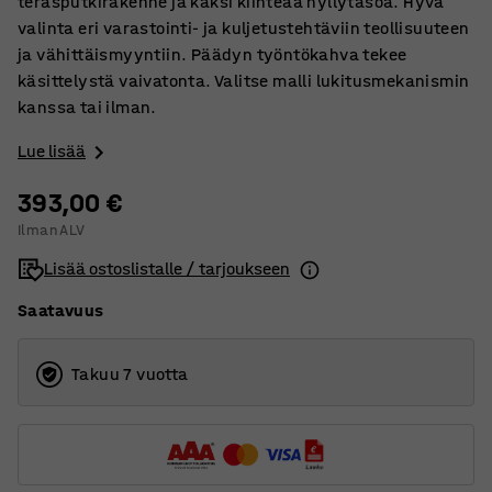
teräsputkirakenne ja kaksi kiinteää hyllytasoa. Hyvä
valinta eri varastointi- ja kuljetustehtäviin teollisuuteen
ja vähittäismyyntiin. Päädyn työntökahva tekee
käsittelystä vaivatonta. Valitse malli lukitusmekanismin
kanssa tai ilman.
Lue lisää
393,00 €
Ilman ALV
Lisää ostoslistalle / tarjoukseen
Saatavuus
Takuu 7 vuotta