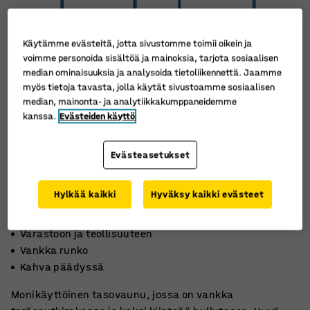
Käytämme evästeitä, jotta sivustomme toimii oikein ja
voimme personoida sisältöä ja mainoksia, tarjota sosiaalisen
median ominaisuuksia ja analysoida tietoliikennettä. Jaamme
myös tietoja tavasta, jolla käytät sivustoamme sosiaalisen
median, mainonta- ja analytiikkakumppaneidemme
kanssa.
Evästeiden käyttö
Evästeasetukset
Hylkää kaikki
Hyväksy kaikki evästeet
Varastoon ja teollisuuteen
Vankka runko
Kahva päädyssä
Monikäyttöinen tasovaunu, jossa on vankka