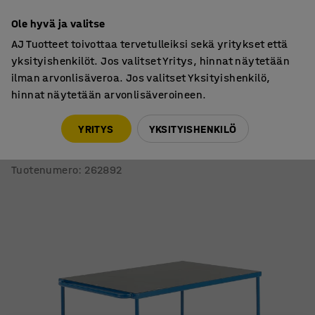
7 vuoden takuu
Ole hyvä ja valitse
AJ Tuotteet toivottaa tervetulleiksi sekä yritykset että
yksityishenkilöt. Jos valitset Yritys, hinnat näytetään
ilman arvonlisäveroa. Jos valitset Yksityishenkilö,
hinnat näytetään arvonlisäveroineen.
Hyllyvaunut
Tasovaunut
YRITYS
YKSITYISHENKILÖ
Tasovaunu TRANSFER
1200x800 mm, umpikumipyörät, jarrullinen
Tuotenumero
:
262892