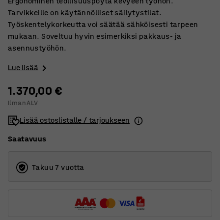
Ergonominen teollisuuspöytä kevyeen työhön.
Tarvikkeille on käytännölliset säilytystilat.
Työskentelykorkeutta voi säätää sähköisesti tarpeen
mukaan. Soveltuu hyvin esimerkiksi pakkaus- ja
asennustyöhön.
Lue lisää
1.370,00 €
Ilman ALV
Lisää ostoslistalle / tarjoukseen
Saatavuus
Takuu 7 vuotta