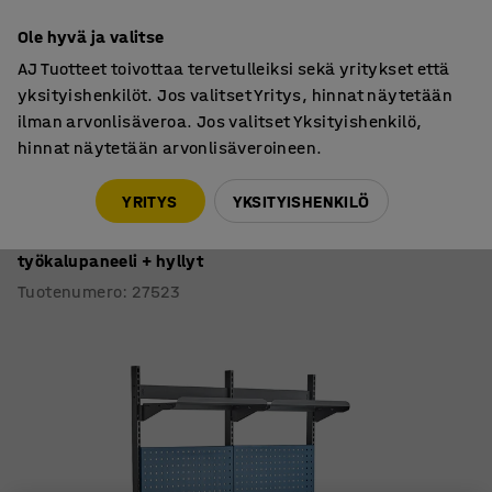
7 vuoden takuu
Ole hyvä ja valitse
AJ Tuotteet toivottaa tervetulleiksi sekä yritykset että
yksityishenkilöt. Jos valitset Yritys, hinnat näytetään
ilman arvonlisäveroa. Jos valitset Yksityishenkilö,
hinnat näytetään arvonlisäveroineen.
Teollisuuspöydät
Teollisuuspöydät, sähköisesti säädettävät
YRITYS
YKSITYISHENKILÖ
Teollisuuspöytä VERVE
Korkeussäädettävä, 200 kg, 1600x800 mm,
työkalupaneeli + hyllyt
Tuotenumero
:
27523