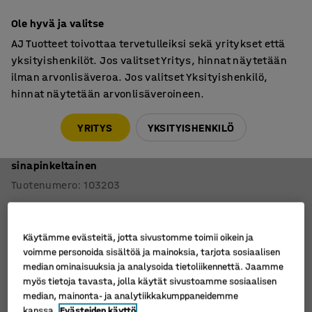
7 vuoden takuu
Ole hyvä ja valitse
AJ Tuotteet toivottaa tervetulleiksi sekä yritykset että
yksityishenkilöt. Jos valitset Yritys, hinnat näytetään
ilman arvonlisäveroa. Jos valitset Yksityishenkilö,
hinnat näytetään arvonlisäveroineen.
Tuolit
Ravintolatuolit
YRITYS
YKSITYISHENKILÖ
Tuoli GANDER
Jalat, istuimen korkeus: 450 mm, maalattu,
sinapinkeltainen
Tuotenumero
:
103203
Käytämme evästeitä, jotta sivustomme toimii oikein ja
voimme personoida sisältöä ja mainoksia, tarjota sosiaalisen
median ominaisuuksia ja analysoida tietoliikennettä. Jaamme
myös tietoja tavasta, jolla käytät sivustoamme sosiaalisen
median, mainonta- ja analytiikkakumppaneidemme
kanssa.
Evästeiden käyttö