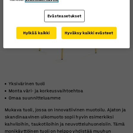
Evästeasetukset
Hylkää kaikki
Hyväksy kaikki evästeet
Yksivärinen tuoli
Monta väri- ja korkeusvaihtoehtoa
Omaa suunnitteluamme
Mukava tuoli, jossa on innovatiivinen muotoilu. Ajaton ja
skandinaavinen ulkomuoto sopii hyvin esimerkiksi
kahviloihin, taukotiloihin ja neuvotteluhuoneisiin. Tämä
monikäyttöinen tuoli on helppo yhdistää muuhun