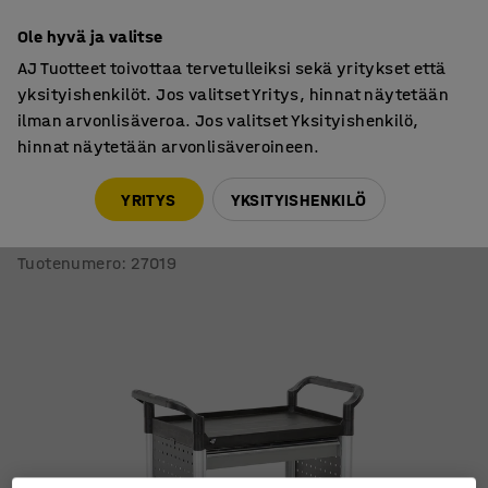
7 vuoden takuu
Ole hyvä ja valitse
AJ Tuotteet toivottaa tervetulleiksi sekä yritykset että
yksityishenkilöt. Jos valitset Yritys, hinnat näytetään
ilman arvonlisäveroa. Jos valitset Yksityishenkilö,
hinnat näytetään arvonlisäveroineen.
Hyllyvaunut
Hyllyvaunut
YRITYS
YKSITYISHENKILÖ
Työkaluvaunu MOVE
3 hyllytasoa, 1 vetolaatikko, 850x480x1000 mm
Tuotenumero
:
27019