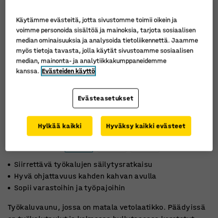
Käytämme evästeitä, jotta sivustomme toimii oikein ja
voimme personoida sisältöä ja mainoksia, tarjota sosiaalisen
median ominaisuuksia ja analysoida tietoliikennettä. Jaamme
myös tietoja tavasta, jolla käytät sivustoamme sosiaalisen
median, mainonta- ja analytiikkakumppaneidemme
kanssa.
Evästeiden käyttö
Evästeasetukset
Hylkää kaikki
Hyväksy kaikki evästeet
Siirrettävä työkalujen säilytysratkaisu
Hyvä ohjattavuus kahden kahvan avulla
Sopii varastoihin ja työpajoihin
Työkaluvaunu, jossa on matala vetolaatikko. Päädyissä