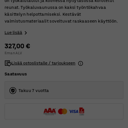
on työkalutaulut ja kolmessa hyllytasossa korotetut
reunat. Työkaluvaunussa on kaksi työntökahvaa
käsittelyn helpottamiseksi. Kestävät
valmistusmateriaalit soveltuvat raskaaseen käyttöön.
Lue lisää
327,00 €
Ilman ALV
Lisää ostoslistalle / tarjoukseen
Saatavuus
Takuu 7 vuotta