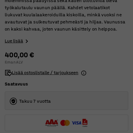
molemmissa päädyissä sekä käden ulottuvilla oleva
työkalutaulu vaunun päällä. Kahdet vetolaatikot
liukuvat kuulalaakeroiduilla kiskoilla, minkä vuoksi ne
avautuvat ja sulkeutuvat pehmeästi ja hiljaa. Vaunussa
on kaksi kahvaa, joten vaunun käsittely on helppoa.
Lue lisää
400,00 €
Ilman ALV
Lisää ostoslistalle / tarjoukseen
Saatavuus
Takuu 7 vuotta