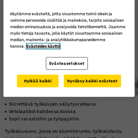
Käytämme evästeitä, jotta sivustomme toimii oikein ja
voimme personoida sisältöä ja mainoksia, tarjota sosiaalisen
median ominaisuuksia ja analysoida tietoliikennettä. Jaamme
myös tietoja tavasta, jolla käytät sivustoamme sosiaalisen
median, mainonta- ja analytiikkakumppaneidemme
kanssa.
Evästeiden käyttö
Evästeasetukset
Hylkää kaikki
Hyväksy kaikki evästeet
Siirrettävä työkalujen säilytysratkaisu
Vetolaatikot kahdessa koossa
Sopii varastoihin ja työpajoihin
Työkaluvaunu, jossa on alumiinirunko, työkalutaulu