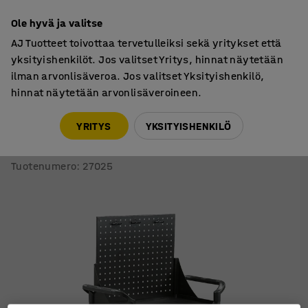
7 vuoden takuu
Ole hyvä ja valitse
AJ Tuotteet toivottaa tervetulleiksi sekä yritykset että
yksityishenkilöt. Jos valitset Yritys, hinnat näytetään
ilman arvonlisäveroa. Jos valitset Yksityishenkilö,
hinnat näytetään arvonlisäveroineen.
Hyllyvaunut
Hyllyvaunut
YRITYS
YKSITYISHENKILÖ
Työkaluvaunu MOVE
2 vetolaatikkoa, 1 työkalutaulu, 850x480x1345 mm
Tuotenumero
:
27025