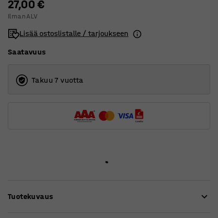
27,00 €
Ilman ALV
Lisää ostoslistalle / tarjoukseen
Saatavuus
Takuu 7 vuotta
Tuotekuvaus
Viisi kevyesti rullaavaa kalustepyörää ristikkojalkaisiin