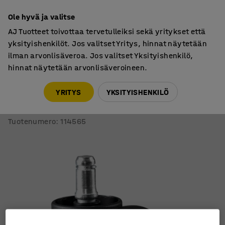
7 vuoden takuu
Ole hyvä ja valitse
AJ Tuotteet toivottaa tervetulleiksi sekä yritykset että
yksityishenkilöt. Jos valitset Yritys, hinnat näytetään
ilman arvonlisäveroa. Jos valitset Yksityishenkilö,
hinnat näytetään arvonlisäveroineen.
Kalustepyörät
Työtuolin pyörät
YRITYS
YKSITYISHENKILÖ
Työtuolin pyörät
Helposti rullaavat, 5 kpl/pkt
Tuotenumero
:
114565