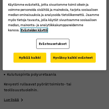
Käytämme evästeitä, jotta sivustomme toimii oikein ja
voimme personoida sisältöä ja mainoksia, tarjota sosiaalisen
median ominaisuuksia ja analysoida tietoliikennettä. Jaamme
myös tietoja tavasta, jolla käytät sivustoamme sosiaalisen
median, mainonta- ja analytiikkakumppaneidemme
kanssa.
Evästeiden käyttö
Evästeasetukset
Hylkää kaikki
Hyväksy kaikki evästeet
11 mm kiinnitystappi
Toimisto- ja teollisuustuoleihin
Kulutuspinta polyuretaania
Kevyesti rullaavat pyörät toimisto- tai
teollisuustuoleihin.
Lue lisää