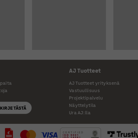
AJ Tuotteet
ppaita
AJ Tuotteet yrityksenä
toja
Vastuullisuus
Projektipalvelu
Näyttelytila
SKIRJE TÄSTÄ
Ura AJ:lla