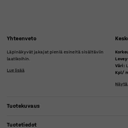
Yhteenveto
Kesk
Läpinäkyvät jakajat pieniä esineitä sisältäviin
Korke
laatikoihin.
Levey
Väri
:
Lue lisää
Kpl/ 
Näytä 
Tuotekuvaus
Näillä käytännöllisillä jakajilla optimoit esineiden säilytyk
Tuotetiedot
pienet esineet ja helpottaa tällä tavoin niiden lajittelua. 