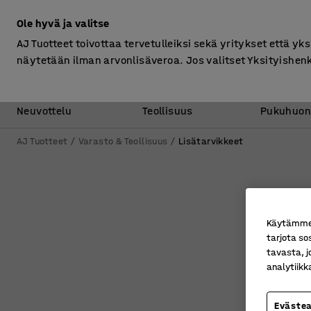
Ilman ALV
Ole hyvä ja valitse
AJ Tuotteet toivottaa tervetulleiksi sekä yritykset että yks
näytetään ilman arvonlisäveroa. Jos valitset Yksityishen
Toimisto &
Varasto &
Neuvottelu
Teollisuus
Pukuhuon
AJ Tuotteet
Varasto & Teollisuus
Lisätarvikkeet
Käytämme e
tarjota so
tavasta, j
analytiik
Eväste