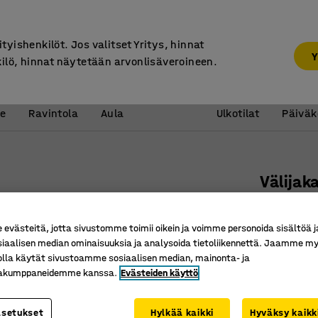
7 vuoden takuu
ityishenkilöt. Jos valitset Yritys, hinnat
Y
kilö, hinnat näytetään arvonlisäveroineen.
Vastaanotto &
Koulu 
e
Ravintola
Aula
Ulkotilat
Päiväk
Välijak
240x95
Tuotenume
västeitä, jotta sivustomme toimii oikein ja voimme personoida sisältöä j
siaalisen median ominaisuuksia ja analysoida tietoliikennettä. Jaamme my
Sisältöje
olla käytät sivustoamme sosiaalisen median, mainonta- ja
Helpotta
kakumppaneidemme kanssa.
Evästeiden käyttö
Läpinäk
asetukset
Hylkää kaikki
Hyväksy kaikk
Korkeus (mm