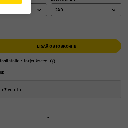
240
90
120
LISÄÄ OSTOSKORIIN
180
240
toslistalle / tarjoukseen
us
u 7 vuotta