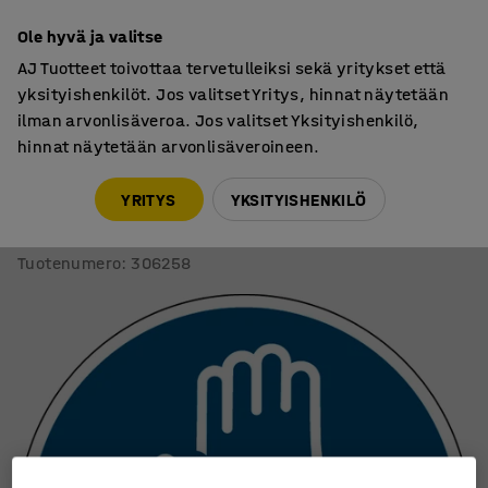
7 vuoden takuu
Ole hyvä ja valitse
AJ Tuotteet toivottaa tervetulleiksi sekä yritykset että
yksityishenkilöt. Jos valitset Yritys, hinnat näytetään
ilman arvonlisäveroa. Jos valitset Yksityishenkilö,
hinnat näytetään arvonlisäveroineen.
Varoituskyltit ja -merkintä
Varoituskyltit
YRITYS
YKSITYISHENKILÖ
Varoituskyltti
Käytettävä suojakäsineitä, tarra, Ø 100 mm
Tuotenumero
:
306258