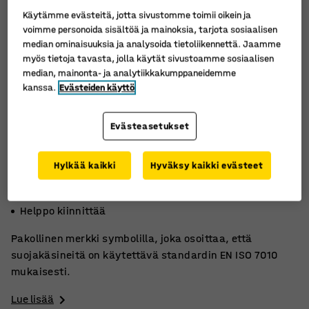
Käytämme evästeitä, jotta sivustomme toimii oikein ja
voimme personoida sisältöä ja mainoksia, tarjota sosiaalisen
median ominaisuuksia ja analysoida tietoliikennettä. Jaamme
myös tietoja tavasta, jolla käytät sivustoamme sosiaalisen
median, mainonta- ja analytiikkakumppaneidemme
kanssa.
Evästeiden käyttö
Evästeasetukset
Hylkää kaikki
Hyväksy kaikki evästeet
EN ISO 7010
Lisää turvallisuutta
Helppo kiinnittää
Pakollinen merkki symbolilla, joka osoittaa, että
suojakäsineitä on käytettävä standardin EN ISO 7010
mukaisesti.
Lue lisää