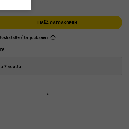
 €
LISÄÄ OSTOSKORIIN
toslistalle / tarjoukseen
us
u 7 vuotta