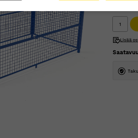
550,00
Ilman ALV
Lisää os
Saatavu
Taku