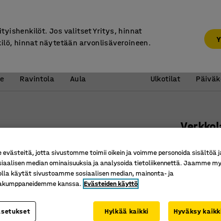
7 vuoden takuu
ityishenkilöt. Jos valitset Yritys, hinnat
Y
kilö, hinnat näytetään arvonlisäveroineen.
Vastaanotto &
Koulu 
e
Ravintola
Aula
Ulkotilat
Päiväk
Verkkol
Sininen
västeitä, jotta sivustomme toimii oikein ja voimme personoida sisältöä j
Tuotenume
siaalisen median ominaisuuksia ja analysoida tietoliikennettä. Jaamme my
olla käytät sivustoamme sosiaalisen median, mainonta- ja
Estää ta
kakumppaneidemme kanssa.
Evästeiden käyttö
Suojaa k
Irrotetta
asetukset
Hylkää kaikki
Hyväksy kaikk