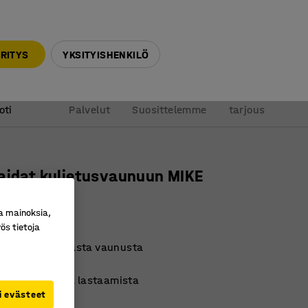
010 32 888 50
info@ajtuotteet.fi
RITYS
YKSITYISHENKILÖ
&
Pyydä
oti
Palvelut
Suosittelemme
tarjous
aidat kuljetusvaunuun MIKE
a mainoksia,
ro
:
26314
ös tietoja
varoita tippumasta vaunusta
uormaa
va ovi helpottaa lastaamista
i evästeet