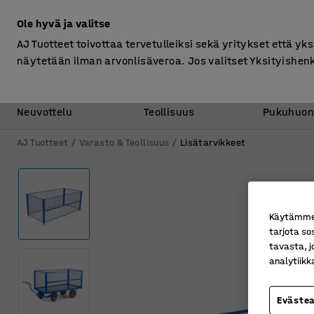
Ilman ALV
Ole hyvä ja valitse
AJ Tuotteet toivottaa tervetulleiksi sekä yritykset että yks
näytetään ilman arvonlisäveroa. Jos valitset Yksityishen
Toimisto &
Varasto &
Neuvottelu
Teollisuus
Pukuhuon
AJ Tuotteet
Varasto & Teollisuus
Lisätarvikkeet
Käytämme e
tarjota so
tavasta, j
analytiik
Eväste