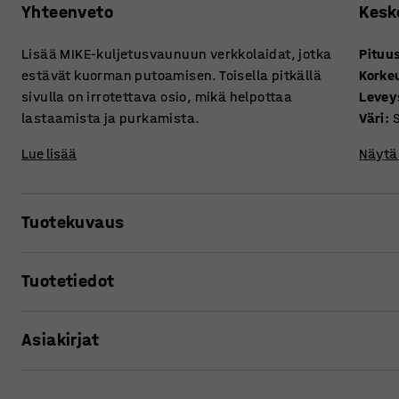
Yhteenveto
Kesk
Lisää MIKE-kuljetusvaunuun verkkolaidat, jotka
Pituu
estävät kuorman putoamisen. Toisella pitkällä
Korke
sivulla on irrotettava osio, mikä helpottaa
Levey
lastaamista ja purkamista.
Väri
:
Lue lisää
Näytä 
Tuotekuvaus
Kuljetusvaunuun lisättävät verkkolaidat estävät tavaroit
Tuotetiedot
Laidat helpottavat erityisesti laatikoiden ja muiden kevy
suojaavat helposti särkyviä esineitä.
Pituus
:
2000
mm
Asiakirjat
Korkeus
:
800
mm
Koska verkkolaidat ovat hiukan muita tarjolla olevia laito
Leveys
:
1000
mm
sivulla. Tämä helpottaa kuorman lastausta ja purkua.
Väri
:
Sininen
Tulosta tuotesivu