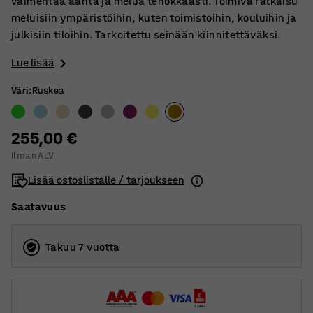
vaimentaa ääntä ja melua tehokkaasti. Toimiva ratkaisu
meluisiin ympäristöihin, kuten toimistoihin, kouluihin ja
julkisiin tiloihin. Tarkoitettu seinään kiinnitettäväksi.
Lue lisää
Väri
:
Ruskea
255,00 €
Ilman ALV
Lisää ostoslistalle / tarjoukseen
Saatavuus
Takuu 7 vuotta