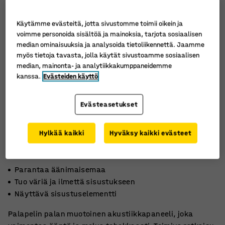
Käytämme evästeitä, jotta sivustomme toimii oikein ja
voimme personoida sisältöä ja mainoksia, tarjota sosiaalisen
median ominaisuuksia ja analysoida tietoliikennettä. Jaamme
myös tietoja tavasta, jolla käytät sivustoamme sosiaalisen
median, mainonta- ja analytiikkakumppaneidemme
kanssa.
Evästeiden käyttö
Evästeasetukset
Hylkää kaikki
Hyväksy kaikki evästeet
Parantaa äänimaisemaa
Tuo väriä ja ilmettä sisustukseen
Näyttävä sisustuselementti
Palapelin palan muotoinen akustiikkapaneeli, joka