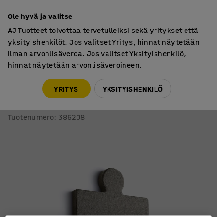
7 vuoden takuu
Ole hyvä ja valitse
AJ Tuotteet toivottaa tervetulleiksi sekä yritykset että
yksityishenkilöt. Jos valitset Yritys, hinnat näytetään
ilman arvonlisäveroa. Jos valitset Yksityishenkilö,
hinnat näytetään arvonlisäveroineen.
Akustiikkatuotteet
Akustiikkapaneelit, seinämallit
YRITYS
YKSITYISHENKILÖ
Akustiikkapaneeli seinään POLY
Palapeli, 700x700x50 mm, ruskea
Tuotenumero
:
385208