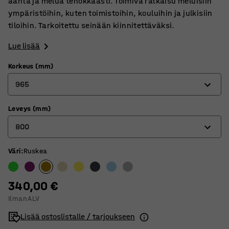
ääntä ja melua tehokkaasti. Toimiva ratkaisu meluisiin
ympäristöihin, kuten toimistoihin, kouluihin ja julkisiin
tiloihin. Tarkoitettu seinään kiinnitettäväksi.
Lue lisää
Korkeus (mm)
965
Leveys (mm)
725
800
965
Väri
:
Ruskea
600
800
340,00 €
Ilman ALV
Lisää ostoslistalle / tarjoukseen