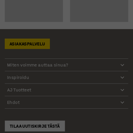
ASIAKASPALVELU
Miten voimme auttaa sinua?
Inspiroidu
AJ Tuotteet
Ehdot
TILAA UUTISKIRJE TÄSTÄ