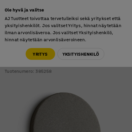
30 päivän palautusoikeus
Ole hyvä ja valitse
AJ Tuotteet toivottaa tervetulleiksi sekä yritykset että
yksityishenkilöt. Jos valitset Yritys, hinnat näytetään
ilman arvonlisäveroa. Jos valitset Yksityishenkilö,
hinnat näytetään arvonlisäveroineen.
Akustiikkatuotteet
Akustiikkapaneelit, seinämallit
YRITYS
YKSITYISHENKILÖ
Akustiikkapaneeli seinään POLY
Pisara, 965x800x56 mm, ruskea
Tuotenumero
:
385258