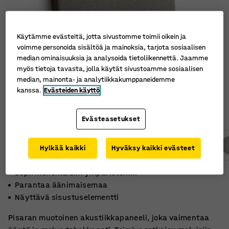
Käytämme evästeitä, jotta sivustomme toimii oikein ja
voimme personoida sisältöä ja mainoksia, tarjota sosiaalisen
median ominaisuuksia ja analysoida tietoliikennettä. Jaamme
myös tietoja tavasta, jolla käytät sivustoamme sosiaalisen
median, mainonta- ja analytiikkakumppaneidemme
kanssa.
Evästeiden käyttö
Evästeasetukset
Hylkää kaikki
Hyväksy kaikki evästeet
Sopii monenlaisiin ympäristöihin
Parantaa äänimaisemaa
Näyttävä sisustuselementti
Pisaran muotoinen akustiikkapaneeli, joka vaimentaa