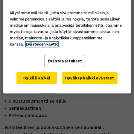
Käytämme evästeitä, jotta sivustomme toimii oikein ja
voimme personoida sisältöä ja mainoksia, tarjota sosiaalisen
median ominaisuuksia ja analysoida tietoliikennettä. Jaamme
myös tietoja tavasta, jolla käytät sivustoamme sosiaalisen
median, mainonta- ja analytiikkakumppaneidemme
kanssa.
Evästeiden käyttö
Evästeasetukset
Hylkää kaikki
Hyväksy kaikki evästeet
Sisustuselementti seinälle
Semiakustinen
PET-neulahuopaa
Koristeellinen ja puoliakustinen seinäpaneeli.