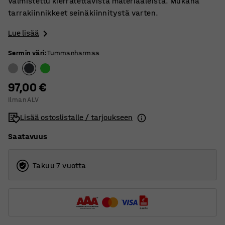
Valmistettu kierrätettävistä materiaaleista. Mukana
tarrakiinnikkeet seinäkiinnitystä varten.
Lue lisää
Sermin väri
:
Tummanharmaa
97,00 €
Ilman ALV
Lisää ostoslistalle / tarjoukseen
Saatavuus
Takuu 7 vuotta