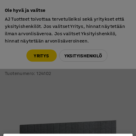
7 vuoden takuu
Ole hyvä ja valitse
AJ Tuotteet toivottaa tervetulleiksi sekä yritykset että
yksityishenkilöt. Jos valitset Yritys, hinnat näytetään
ilman arvonlisäveroa. Jos valitset Yksityishenkilö,
hinnat näytetään arvonlisäveroineen.
Akustiikkatuotteet
Akustiikkapaneelit, seinämallit
YRITYS
YKSITYISHENKILÖ
Akustiikkapaneeli seinään SPLIT
1600x600 mm, tummanharmaa
Tuotenumero
:
124102