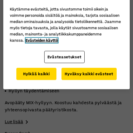
Käytämme evästeitä, jotta sivustomme toimii oikein ja
voimme personoida sisältöä ja mainoksia, tarjota sosiaalisen
median ominaisuuksia ja analysoida tietoliikennettä. Jaamme
myös tietoja tavasta, jolla käytät sivustoamme sosiaalisen
median, mainonta- ja analytiikkakumppaneidemme
kanssa.
Evästeiden käyttö
Evästeasetukset
Hylkää kaikki
Hyväksy kaikki evästeet
Useita korkeusvaihtoehtoja
MIX-hyllyyn
Hyllyn täydentämiseen
Avopääty MIX-hyllyyn. Koostuu kahdesta pylväästä ja
yhteensopivasta päätyristikosta.
Lue lisää