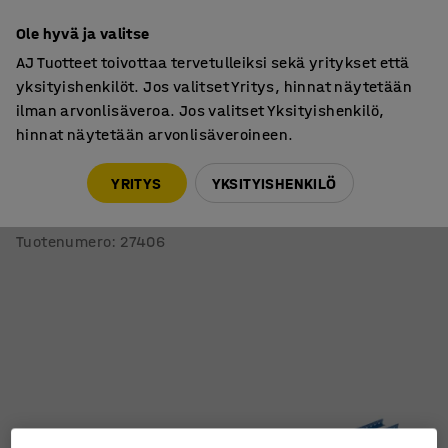
7 vuoden takuu
Ole hyvä ja valitse
AJ Tuotteet toivottaa tervetulleiksi sekä yritykset että
yksityishenkilöt. Jos valitset Yritys, hinnat näytetään
ilman arvonlisäveroa. Jos valitset Yksityishenkilö,
hinnat näytetään arvonlisäveroineen.
Varasto & Teollisuus
Lisätarvikkeet
YRITYS
YKSITYISHENKILÖ
Avopääty varastohyllyyn MIX
3000x600 mm, sininen
Tuotenumero
:
27406