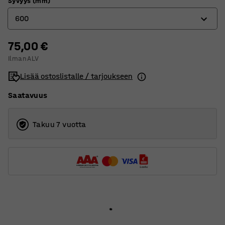
Syvyys (mm)
600
75,00 €
400
Ilman ALV
500
Lisää ostoslistalle / tarjoukseen
600
Saatavuus
Takuu 7 vuotta