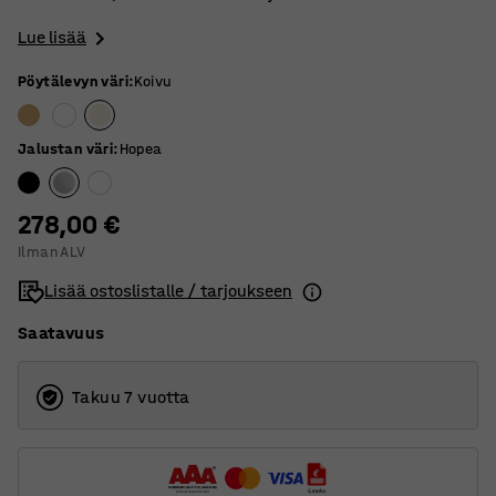
Lue lisää
Pöytälevyn väri
:
Koivu
Jalustan väri
:
Hopea
278,00 €
Ilman ALV
Lisää ostoslistalle / tarjoukseen
Saatavuus
Takuu 7 vuotta