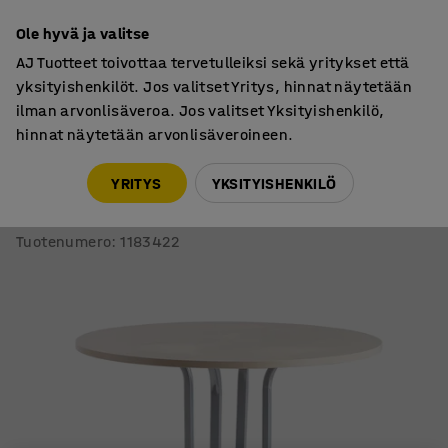
7 vuoden takuu
Ole hyvä ja valitse
AJ Tuotteet toivottaa tervetulleiksi sekä yritykset että
yksityishenkilöt. Jos valitset Yritys, hinnat näytetään
ilman arvonlisäveroa. Jos valitset Yksityishenkilö,
hinnat näytetään arvonlisäveroineen.
Pöydät
Baaripöydät
YRITYS
YKSITYISHENKILÖ
Baaripöytä VARIOUS
Ø1100x900 mm, hopeanharmaa, koivu
Tuotenumero
:
1183422