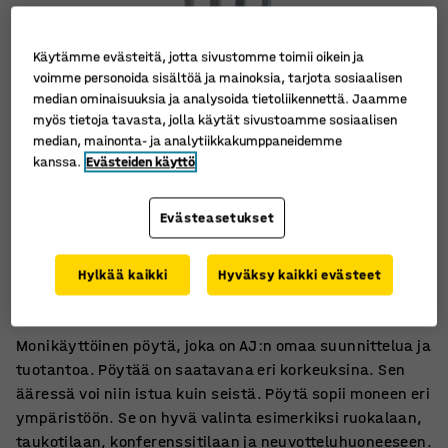
Käytämme evästeitä, jotta sivustomme toimii oikein ja
voimme personoida sisältöä ja mainoksia, tarjota sosiaalisen
median ominaisuuksia ja analysoida tietoliikennettä. Jaamme
myös tietoja tavasta, jolla käytät sivustoamme sosiaalisen
median, mainonta- ja analytiikkakumppaneidemme
kanssa.
Evästeiden käyttö
Evästeasetukset
Kokousta, työtä tai ruokailua varten
Hylkää kaikki
Hyväksy kaikki evästeet
Sopii moneen ympäristöön
Selkeälinjainen kokonaisuus
Monikäyttöinen pöytä, joka on AJ:n omaa suunnittelua ja
tuotantoa. Pöytää on saatavana eri korkeuksina. Sen
ääressä voi niin istua kuin seistä. Pöytä sopii moneen eri
ympäristöön. Se on hyvä valinta esimerkiksi ruokalaan,
taukotilaan, konferenssitilaan ja neuvotteluhuoneeseen.