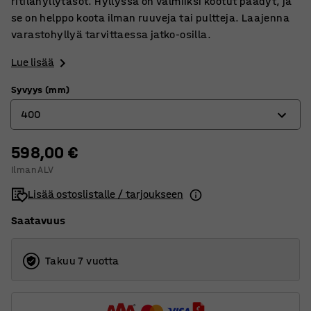
ritilähyllytasot. Hyllyssä on valmiiksi kootut päädyt, ja
se on helppo koota ilman ruuveja tai pultteja. Laajenna
varastohyllyä tarvittaessa jatko-osilla.
Lue lisää
Syvyys (mm)
400
598,00 €
400
Ilman ALV
500
Lisää ostoslistalle / tarjoukseen
Saatavuus
Takuu 7 vuotta