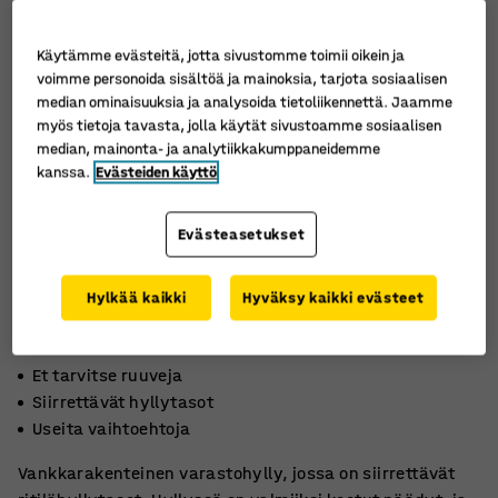
Käytämme evästeitä, jotta sivustomme toimii oikein ja
voimme personoida sisältöä ja mainoksia, tarjota sosiaalisen
median ominaisuuksia ja analysoida tietoliikennettä. Jaamme
myös tietoja tavasta, jolla käytät sivustoamme sosiaalisen
median, mainonta- ja analytiikkakumppaneidemme
kanssa.
Evästeiden käyttö
Evästeasetukset
Hylkää kaikki
Hyväksy kaikki evästeet
Et tarvitse ruuveja
Siirrettävät hyllytasot
Useita vaihtoehtoja
Vankkarakenteinen varastohylly, jossa on siirrettävät