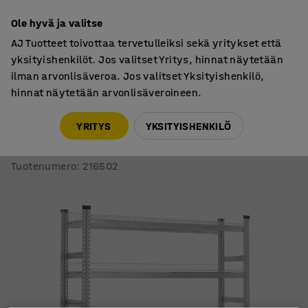
7 vuoden takuu
Ole hyvä ja valitse
AJ Tuotteet toivottaa tervetulleiksi sekä yritykset että
yksityishenkilöt. Jos valitset Yritys, hinnat näytetään
ilman arvonlisäveroa. Jos valitset Yksityishenkilö,
hinnat näytetään arvonlisäveroineen.
Myymäläkalusteet
Myymälähyllyt
YRITYS
YKSITYISHENKILÖ
Varastohylly TRANSFORM
Perusosa, 5 ritilätasoa, 1972x1200x400 mm
Tuotenumero
:
216502