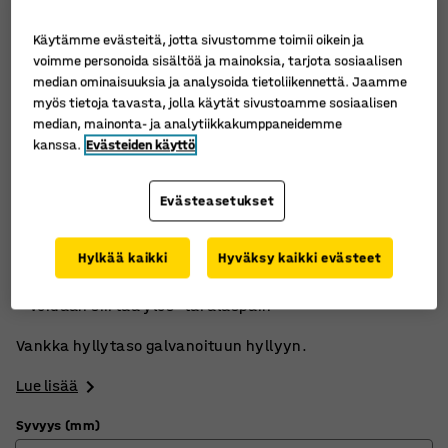
Käytämme evästeitä, jotta sivustomme toimii oikein ja
voimme personoida sisältöä ja mainoksia, tarjota sosiaalisen
median ominaisuuksia ja analysoida tietoliikennettä. Jaamme
myös tietoja tavasta, jolla käytät sivustoamme sosiaalisen
median, mainonta- ja analytiikkakumppaneidemme
kanssa.
Evästeiden käyttö
Evästeasetukset
Enimmäiskuormitus 190 kg / hylly
Hylkää kaikki
Hyväksy kaikki evästeet
Kootaan ilman ruuveja
Voidaan siirtää ylös- tai alaspäin
Vankka hyllytaso galvanoituun hyllyyn.
Lue lisää
Syvyys (mm)