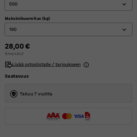
500
Maksimikuormitus (kg)
320
190
400
500
28,00 €
150
Ilman ALV
600
190
Lisää ostoslistalle / tarjoukseen
800
230
Saatavuus
235
280
Takuu 7 vuotta