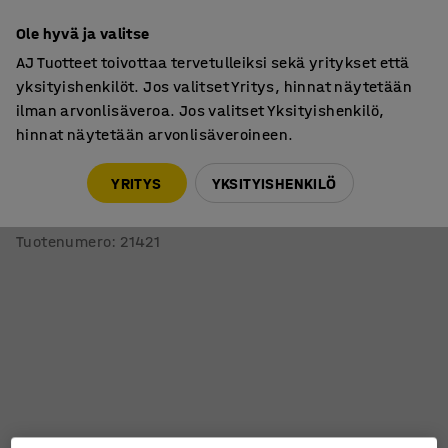
7 vuoden takuu
Ole hyvä ja valitse
AJ Tuotteet toivottaa tervetulleiksi sekä yritykset että
yksityishenkilöt. Jos valitset Yritys, hinnat näytetään
ilman arvonlisäveroa. Jos valitset Yksityishenkilö,
hinnat näytetään arvonlisäveroineen.
Varasto & Teollisuus
Lisätarvikkeet
YRITYS
YKSITYISHENKILÖ
Hyllytaso metallihyllyyn TRANSFORM
900x500 mm, galvanoitu
Tuotenumero
:
21421