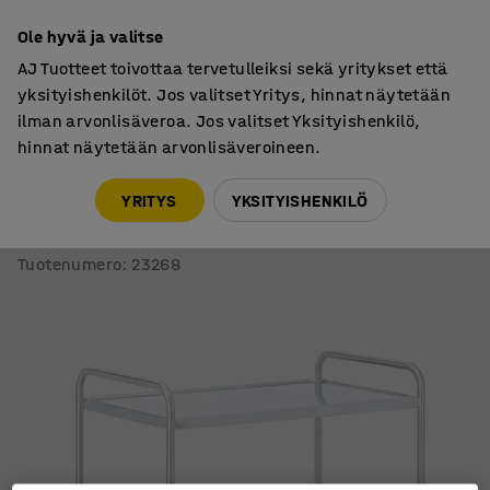
7 vuoden takuu
Ole hyvä ja valitse
AJ Tuotteet toivottaa tervetulleiksi sekä yritykset että
yksityishenkilöt. Jos valitset Yritys, hinnat näytetään
ilman arvonlisäveroa. Jos valitset Yksityishenkilö,
hinnat näytetään arvonlisäveroineen.
Hyllyvaunut
Hyllyvaunut
YRITYS
YKSITYISHENKILÖ
Hyllyvaunu CONVOY
Ruostumaton, 100 kg, 2 hyllytasoa, 900x550x900 mm
Tuotenumero
:
23268