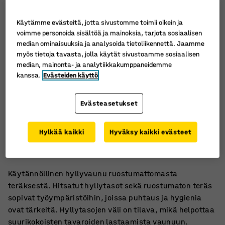
Käytämme evästeitä, jotta sivustomme toimii oikein ja
voimme personoida sisältöä ja mainoksia, tarjota sosiaalisen
median ominaisuuksia ja analysoida tietoliikennettä. Jaamme
myös tietoja tavasta, jolla käytät sivustoamme sosiaalisen
median, mainonta- ja analytiikkakumppaneidemme
kanssa.
Evästeiden käyttö
Evästeasetukset
Alueille, joissa tiukat hygieniavaatimukset
Hylkää kaikki
Hyväksy kaikki evästeet
Helppo puhdistaa ja hygieeninen
Helppo käsitellä, päädyissä kahvat
Käytännöllinen hyllyvaunu ruostumattomasta
teräksestä. Hitsatut hyllytasot sekä ruostumaton teräs
sopivat työympäristöihin, joissa puhtaus ja hygienia
ovat tärkeitä. Hyllytasojen väli on tilava, mikä helpottaa
suurikokoisten tavaroiden lastaamista vaunuun.