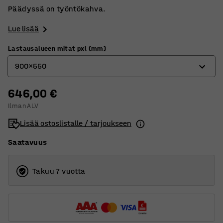
Päädyssä on työntökahva.
Lue lisää
Lastausalueen mitat pxl (mm)
900x550
646,00 €
600x400
Ilman ALV
800x520
Lisää ostoslistalle / tarjoukseen
900x550
Saatavuus
Takuu 7 vuotta