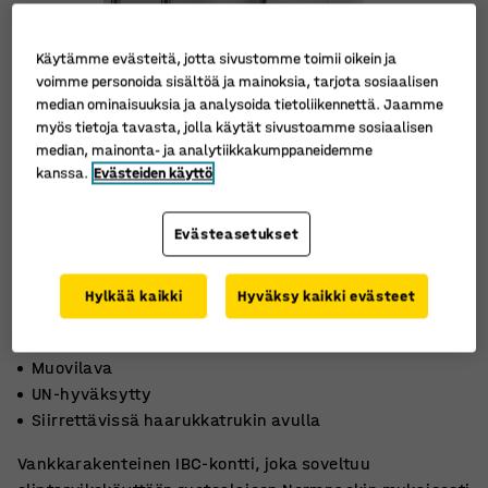
Käytämme evästeitä, jotta sivustomme toimii oikein ja
voimme personoida sisältöä ja mainoksia, tarjota sosiaalisen
median ominaisuuksia ja analysoida tietoliikennettä. Jaamme
myös tietoja tavasta, jolla käytät sivustoamme sosiaalisen
median, mainonta- ja analytiikkakumppaneidemme
kanssa.
Evästeiden käyttö
Evästeasetukset
Hylkää kaikki
Hyväksy kaikki evästeet
Muovilava
UN-hyväksytty
Siirrettävissä haarukkatrukin avulla
Vankkarakenteinen IBC-kontti, joka soveltuu