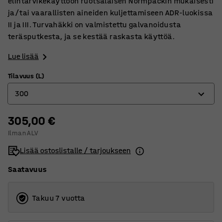
elintarvikekäyttöön ruotsalaisen Normpackin mukaisesti
ja/tai vaarallisten aineiden kuljettamiseen ADR-luokissa
II ja III. Turvahäkki on valmistettu galvanoidusta
teräsputkesta, ja se kestää raskasta käyttöä.
Lue lisää
Tilavuus (L)
300
305,00 €
300
Ilman ALV
600
Lisää ostoslistalle / tarjoukseen
800
Saatavuus
1000
Takuu 7 vuotta