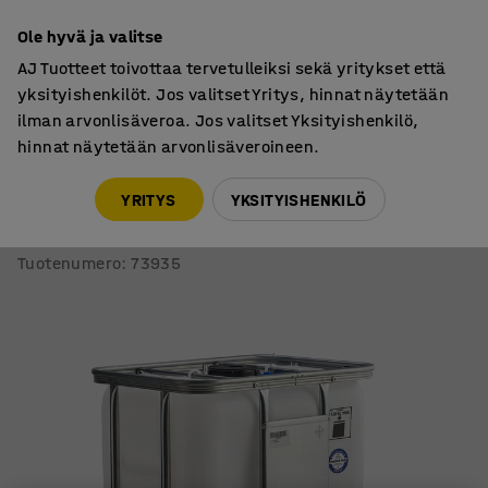
7 vuoden takuu
Ole hyvä ja valitse
AJ Tuotteet toivottaa tervetulleiksi sekä yritykset että
yksityishenkilöt. Jos valitset Yritys, hinnat näytetään
ilman arvonlisäveroa. Jos valitset Yksityishenkilö,
hinnat näytetään arvonlisäveroineen.
Kemikaalien käsittely
IBC-kontit
YRITYS
YKSITYISHENKILÖ
IBC-kontti
Muovilava, 300 litraa, myydään tyhjänä
Tuotenumero
:
73935