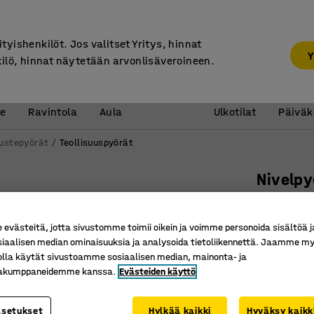
7 vuoden takuu
ityishenkilöt. Jos valitset Yritys, hinnat
Y
kilö, hinnat näytetään arvonlisäveroineen.
Vastaanotto &
Koulu 
e
Ravintola
Aula
Ulkotilat
Päiväk
ustepyörät
Teollisuuspyörät
Nivelpy
260x85 m
Tuotenume
västeitä, jotta sivustomme toimii oikein ja voimme personoida sisältöä j
siaalisen median ominaisuuksia ja analysoida tietoliikennettä. Jaamme my
Rullaavat
olla käytät sivustoamme sosiaalisen median, mainonta- ja
Laaja ku
kakumppaneidemme kanssa.
Evästeiden käyttö
Pinnoille,
asetukset
Hylkää kaikki
Hyväksy kaikk
Pyörän tyypp