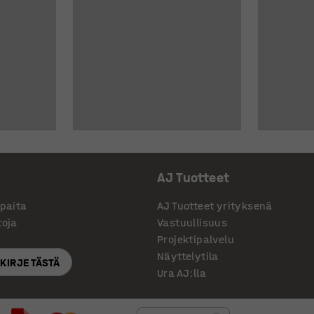
AJ Tuotteet
ppaita
AJ Tuotteet yrityksenä
toja
Vastuullisuus
Projektipalvelu
Näyttelytila
SKIRJE TÄSTÄ
Ura AJ:lla