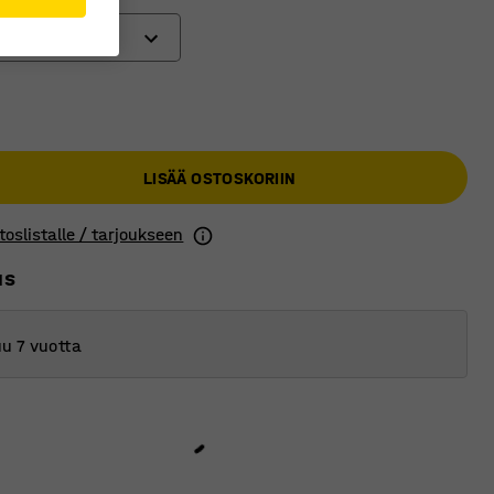
t pyörät
€
 pyörät
ät pyörät
LISÄÄ OSTOSKORIIN
toslistalle / tarjoukseen
us
u 7 vuotta