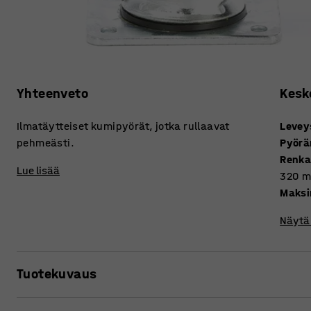
Yhteenveto
Kesk
Ilmatäytteiset kumipyörät, jotka rullaavat
Levey
pehmeästi.
Pyörä
Renka
Lue lisää
320
Maksi
Näytä 
Tuotekuvaus
Ilmakumipyörissä on laaja, pehmeä ja kaareva kulutuspinta