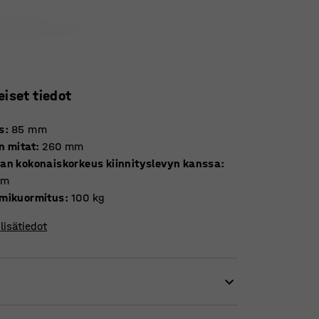
eiset tiedot
s
:
85
mm
n mitat
:
260
mm
an kokonaiskorkeus kiinnityslevyn kanssa
:
mm
mikuormitus
:
100
kg
lisätiedot
. Rullaa kevyesti ja kitkattomasti. Suuri