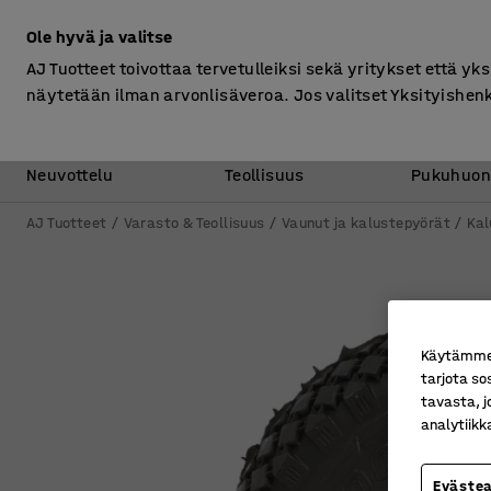
Ilman ALV
Ole hyvä ja valitse
AJ Tuotteet toivottaa tervetulleiksi sekä yritykset että yks
näytetään ilman arvonlisäveroa. Jos valitset Yksityishen
Toimisto &
Varasto &
Neuvottelu
Teollisuus
Pukuhuon
AJ Tuotteet
Varasto & Teollisuus
Vaunut ja kalustepyörät
Kal
Käytämme e
tarjota so
tavasta, j
analytiik
Eväste