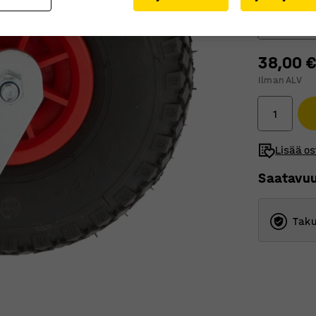
Kääntyvä
38,00 
Kiinteät
Ilman ALV
Kääntyv
Lisää os
Saatavu
Taku