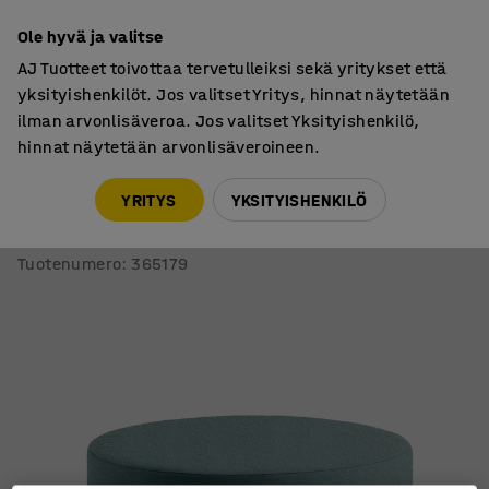
7 vuoden takuu
Ole hyvä ja valitse
AJ Tuotteet toivottaa tervetulleiksi sekä yritykset että
yksityishenkilöt. Jos valitset Yritys, hinnat näytetään
ilman arvonlisäveroa. Jos valitset Yksityishenkilö,
hinnat näytetään arvonlisäveroineen.
Tuolit
Pouf-rahit
YRITYS
YKSITYISHENKILÖ
Istuinmoduuli CASUAL
Ø 1000 mm, kangas CURA, turkoosi
Tuotenumero
:
365179