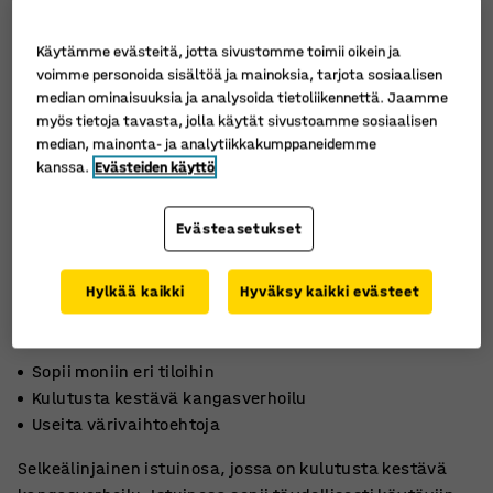
Käytämme evästeitä, jotta sivustomme toimii oikein ja
voimme personoida sisältöä ja mainoksia, tarjota sosiaalisen
median ominaisuuksia ja analysoida tietoliikennettä. Jaamme
myös tietoja tavasta, jolla käytät sivustoamme sosiaalisen
median, mainonta- ja analytiikkakumppaneidemme
kanssa.
Evästeiden käyttö
Evästeasetukset
Hylkää kaikki
Hyväksy kaikki evästeet
Sopii moniin eri tiloihin
Kulutusta kestävä kangasverhoilu
Useita värivaihtoehtoja
Selkeälinjainen istuinosa, jossa on kulutusta kestävä