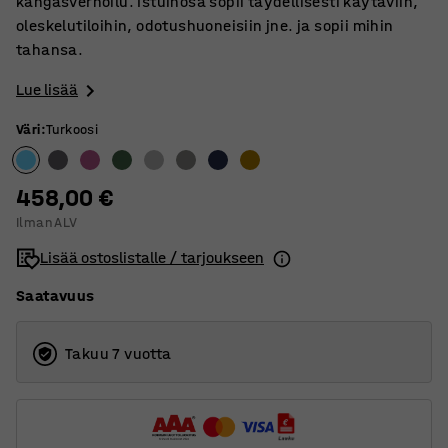
kangasverhoilu. Istuinosa sopii täydellisesti käytäviin,
oleskelutiloihin, odotushuoneisiin jne. ja sopii mihin
tahansa.
Lue lisää
Väri
:
Turkoosi
458,00 €
Ilman ALV
Lisää ostoslistalle / tarjoukseen
Saatavuus
Takuu 7 vuotta